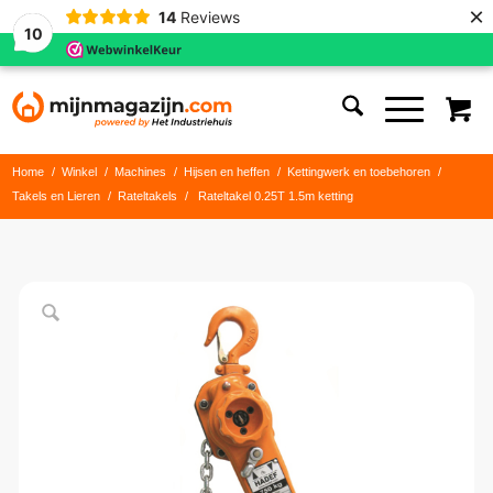
×
14
Reviews
10
Home
/
Winkel
/
Machines
/
Hijsen en heffen
/
Kettingwerk en toebehoren
/
Takels en Lieren
/
Rateltakels
/
Rateltakel 0.25T 1.5m ketting