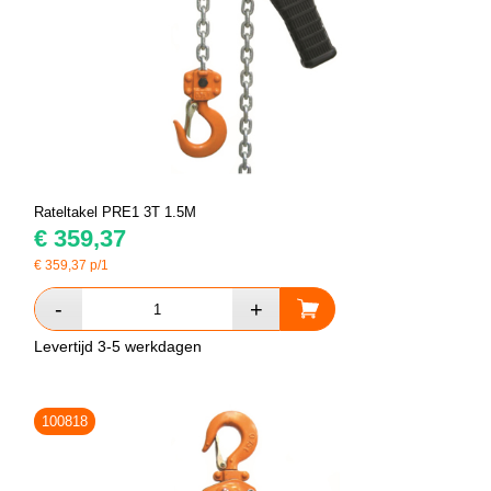
Rateltakel PRE1 3T 1.5M
€
359,37
€
359,37
p/1
Levertijd 3-5 werkdagen
100818