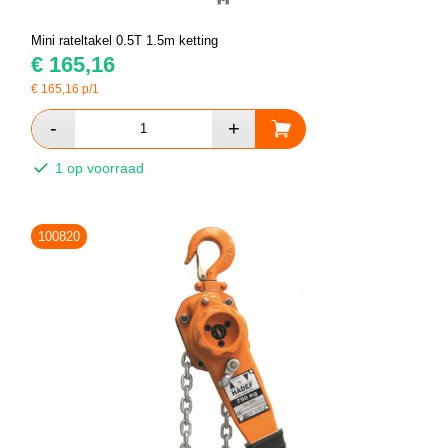
Mini rateltakel 0.5T 1.5m ketting
€
165,16
€
165,16
p/1
1 op voorraad
100820