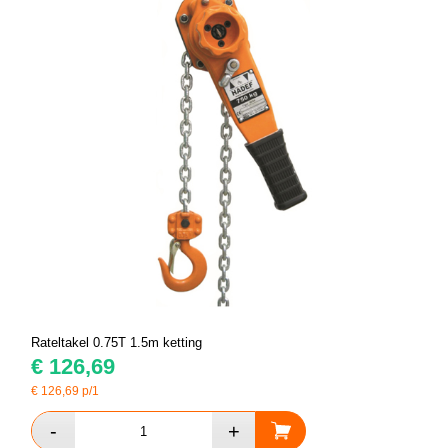
Rateltakel 0.75T 1.5m ketting
€
126,69
€
126,69
p/1