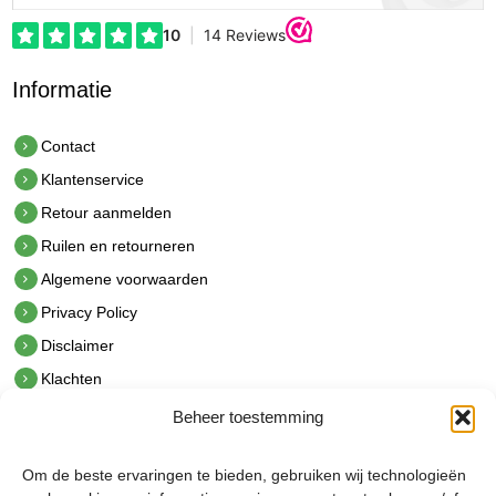
Informatie
Contact
Klantenservice
Retour aanmelden
Ruilen en retourneren
Algemene voorwaarden
Privacy Policy
Disclaimer
Klachten
Beheer toestemming
Contact
hetindustriehuis B.V.
Om de beste ervaringen te bieden, gebruiken wij technologieën
De Hoek 1 1601 MR Enkhuizen