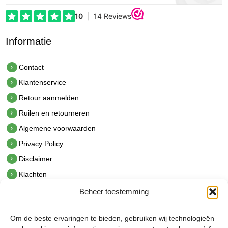
Informatie
Contact
Klantenservice
Retour aanmelden
Ruilen en retourneren
Algemene voorwaarden
Privacy Policy
Disclaimer
Klachten
Beheer toestemming
Contact
hetindustriehuis B.V.
Om de beste ervaringen te bieden, gebruiken wij technologieën
De Hoek 1 1601 MR Enkhuizen