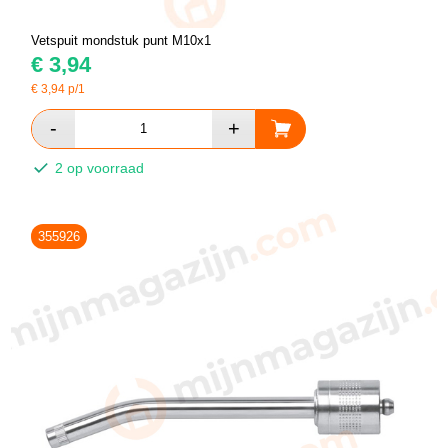
Vetspuit mondstuk punt M10x1
€
3,94
€
3,94
p/1
2 op voorraad
355926