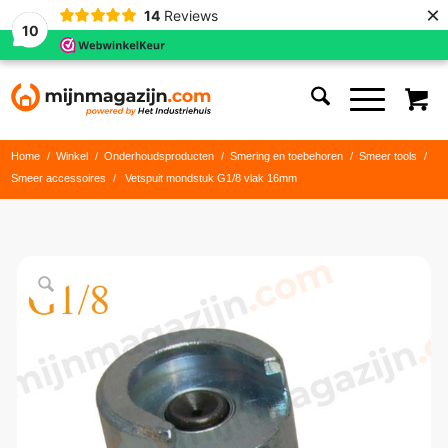
×
14
Reviews
10
Home
/
Winkel
/
Onderhoudsproducten
/
Smering en toebehoren
/
Smeer tools
/
Smeer accessoires
/
Vetspuit mondstuk G1/8 vlak 16mm