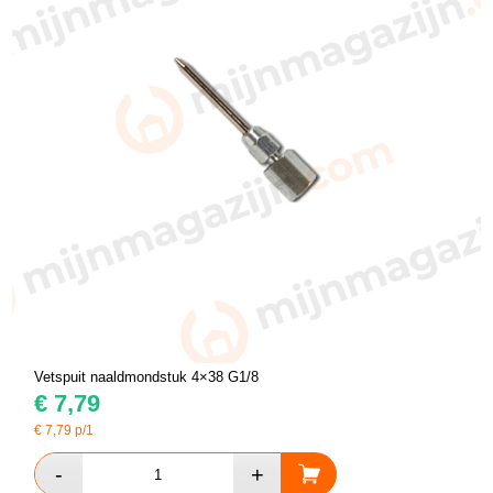
Vetspuit naaldmondstuk 4×38 G1/8
€
7,79
€
7,79
p/1