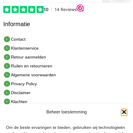
Informatie
Contact
Klantenservice
Retour aanmelden
Ruilen en retourneren
Algemene voorwaarden
Privacy Policy
Disclaimer
Klachten
Beheer toestemming
Contact
hetindustriehuis B.V.
Om de beste ervaringen te bieden, gebruiken wij technologieën
De Hoek 1 1601 MR Enkhuizen