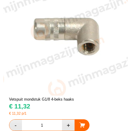
Vetspuit mondstuk G1/8 4-beks haaks
€
11,32
€
11,32
p/1