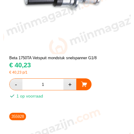
Beta 1750TA Vetspuit mondstuk snelspanner G1/8
€
40,23
€
40,23
p/1
1 op voorraad
355928