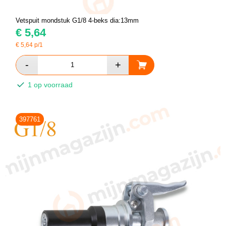
Vetspuit mondstuk G1/8 4-beks dia:13mm
€
5,64
€
5,64
p/1
1 op voorraad
397761