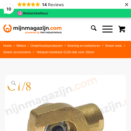
×
14
Reviews
10
Home
/
Winkel
/
Onderhoudsproducten
/
Smering en toebehoren
/
Smeer tools
/
Smeer accessoires
/
Vetspuit mondstuk G1/8 vlak voor 16mm