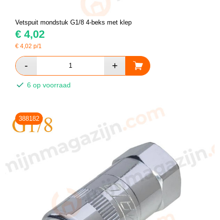
Vetspuit mondstuk G1/8 4-beks met klep
€
4,02
€
4,02
p/1
6 op voorraad
388182