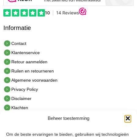
Informatie
Contact
Klantenservice
Retour aanmelden
Ruilen en retourneren
Algemene voorwaarden
Privacy Policy
Disclaimer
Klachten
Beheer toestemming
Contact
hetindustriehuis B.V.
Om de beste ervaringen te bieden, gebruiken wij technologieën