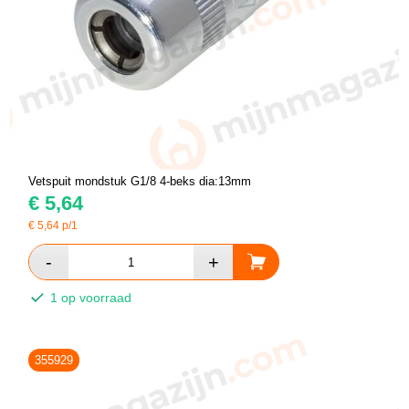
Vetspuit mondstuk G1/8 4-beks dia:13mm
€
5,64
€
5,64
p/1
1 op voorraad
355929