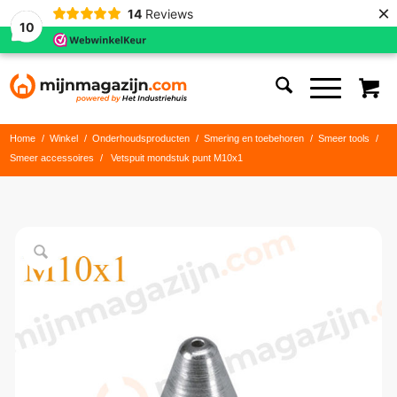
×
14
Reviews
10
Home
/
Winkel
/
Onderhoudsproducten
/
Smering en toebehoren
/
Smeer tools
/
Smeer accessoires
/
Vetspuit mondstuk punt M10x1