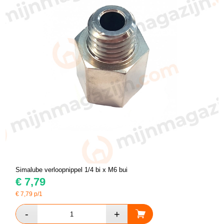
Simalube verloopnippel 1/4 bi x M6 bui
€
7,79
€
7,79
p/1