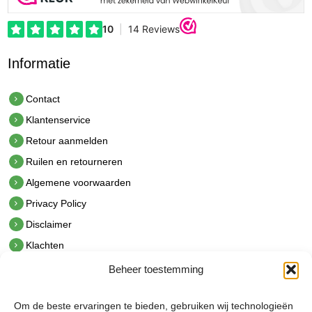
Informatie
Contact
Klantenservice
Retour aanmelden
Ruilen en retourneren
Algemene voorwaarden
Privacy Policy
Disclaimer
Klachten
Beheer toestemming
Contact
hetindustriehuis B.V.
Om de beste ervaringen te bieden, gebruiken wij technologieën