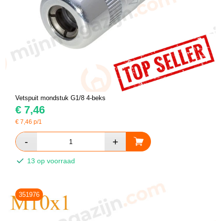
Vetspuit mondstuk G1/8 4-beks
€
7,46
€
7,46
p/1
13 op voorraad
351976