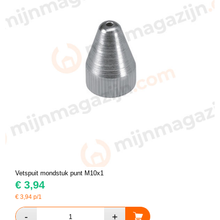
Vetspuit mondstuk punt M10x1
€
3,94
€
3,94
p/1