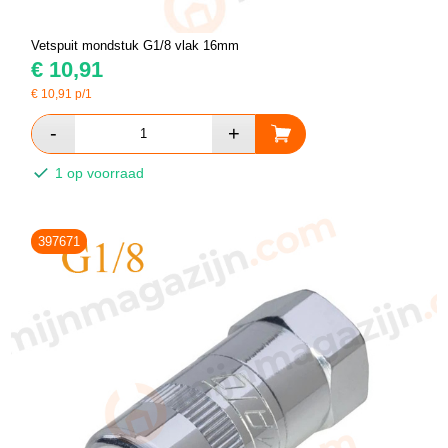
Vetspuit mondstuk G1/8 vlak 16mm
€
10,91
€
10,91
p/1
1 op voorraad
397671