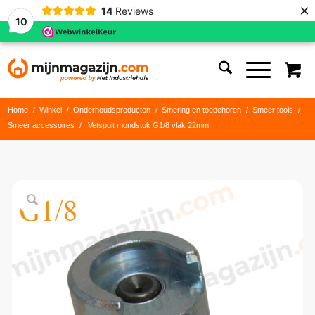
×
14
Reviews
10
Home
/
Winkel
/
Onderhoudsproducten
/
Smering en toebehoren
/
Smeer tools
/
Smeer accessoires
/
Vetspuit mondstuk G1/8 vlak 22mm