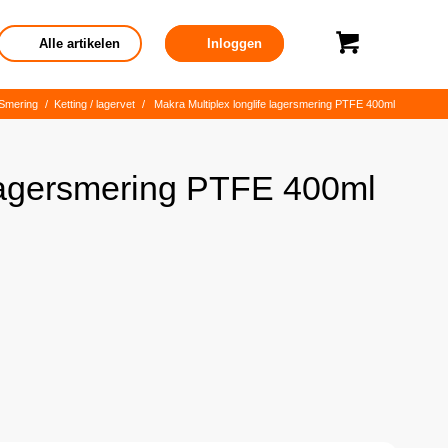
Alle artikelen
Inloggen
Smering
/
Ketting / lagervet
/
Makra Multiplex longlife lagersmering PTFE 400ml
 lagersmering PTFE 400ml