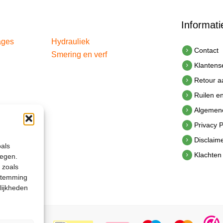
Informati
ages
Hydrauliek
Contact
Smering en verf
Klantens
Retour 
Ruilen e
Algemen
Privacy P
Disclaim
oals
Klachten
legen.
 zoals
estemming
lijkheden