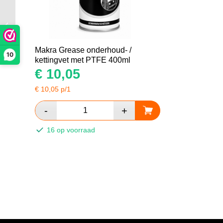
D933/I4017 Tapbout
M10x35 kl.10.9 blank
Makra Grease onderhoud- /
10
kettingvet met PTFE 400ml
€
10,05
€
10,05
p/1
16 op voorraad