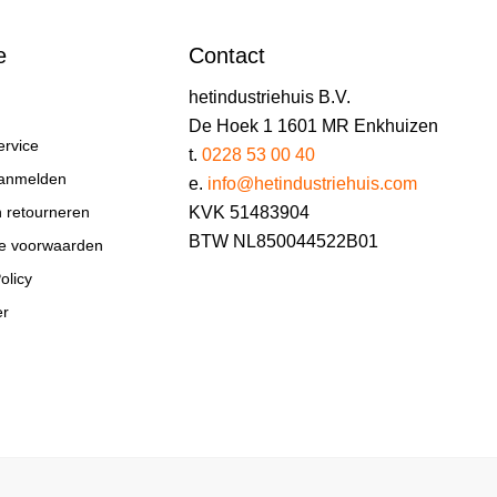
e
Contact
hetindustriehuis B.V.
De Hoek 1 1601 MR Enkhuizen
ervice
t.
0228 53 00 40
aanmelden
e.
info@hetindustriehuis.com
KVK 51483904
n retourneren
BTW NL850044522B01
e voorwaarden
olicy
er