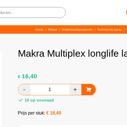
Home
/
Winkel
/
Onderhoudsproducten
/
Technische spray
/
Makra Multiplex longlife
16,40
€
10 op voorraad
Prijs per stuk:
€
16,40