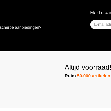
Meld u aan
E-
e scherpe aanbiedingen?
mailadres
(Vereist)
Altijd voorraad
Ruim
50.000 artikelen