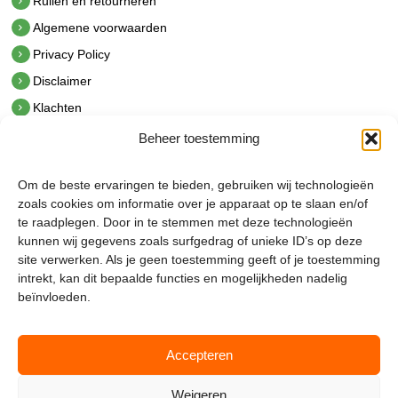
Ruilen en retourneren
Algemene voorwaarden
Privacy Policy
Disclaimer
Klachten
Beheer toestemming
Contact
hetindustriehuis B.V.
Om de beste ervaringen te bieden, gebruiken wij technologieën
De Hoek 1 1601 MR Enkhuizen
zoals cookies om informatie over je apparaat op te slaan en/of
t.
0228 53 00 40
te raadplegen. Door in te stemmen met deze technologieën
e.
info@hetindustriehuis.com
kunnen wij gegevens zoals surfgedrag of unieke ID’s op deze
KVK 51483904
site verwerken. Als je geen toestemming geeft of je toestemming
BTW NL850044522B01
intrekt, kan dit bepaalde functies en mogelijkheden nadelig
beïnvloeden.
Accepteren
Weigeren