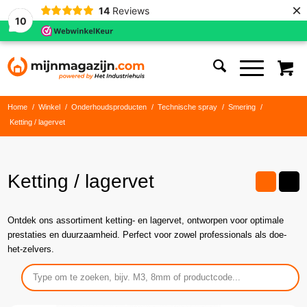
×
14
Reviews
10
Home
/
Winkel
/
Onderhoudsproducten
/
Technische spray
/
Smering
/
Ketting / lagervet
Ketting / lagervet
Ontdek ons assortiment ketting- en lagervet, ontworpen voor optimale
prestaties en duurzaamheid. Perfect voor zowel professionals als doe-
het-zelvers.