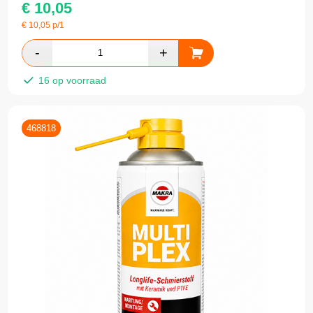
€
10,05
€
10,05
p/1
16 op voorraad
468818