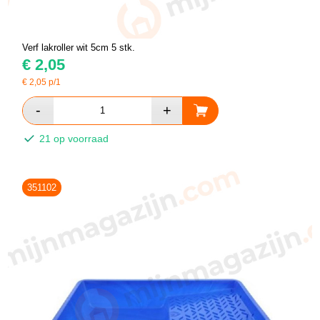
Verf lakroller wit 5cm 5 stk.
€
2,05
€
2,05
p/1
21 op voorraad
351102