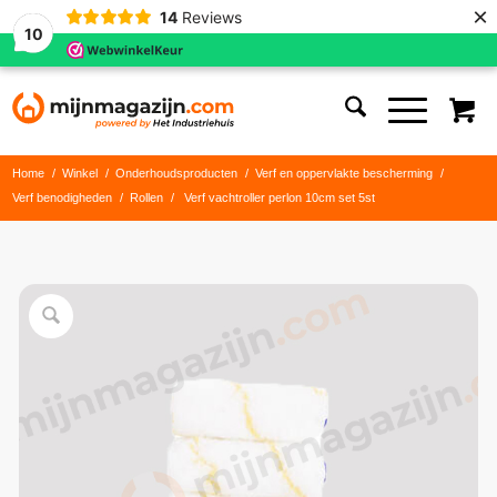
×
14
Reviews
10
Home
/
Winkel
/
Onderhoudsproducten
/
Verf en oppervlakte bescherming
/
Verf benodigheden
/
Rollen
/
Verf vachtroller perlon 10cm set 5st