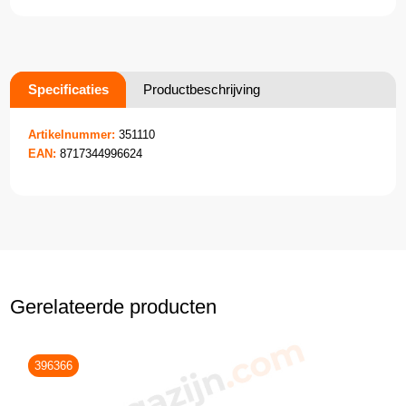
Specificaties
Productbeschrijving
Artikelnummer:
351110
EAN:
8717344996624
Gerelateerde producten
396366