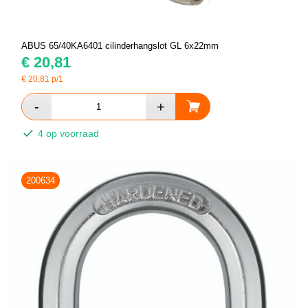
ABUS 65/40KA6401 cilinderhangslot GL 6x22mm
€
20,81
€
20,81
p/1
4 op voorraad
200634