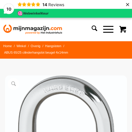
×
14
Reviews
10
Home
/
Winkel
/
Overig
/
Hangsloten
/
ABUS 65/25 cilinderhangslot beugel 4x14mm