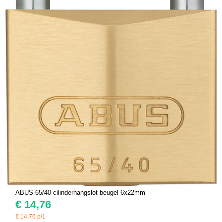
ABUS 65/40 cilinderhangslot beugel 6x22mm
€
14,76
€
14,76
p/1