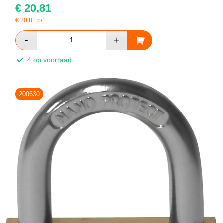
€
20,81
€
20,81
p/1
4 op voorraad
200630