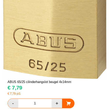
ABUS 65/25 cilinderhangslot beugel 4x14mm
€
7,79
€
7,79
p/1