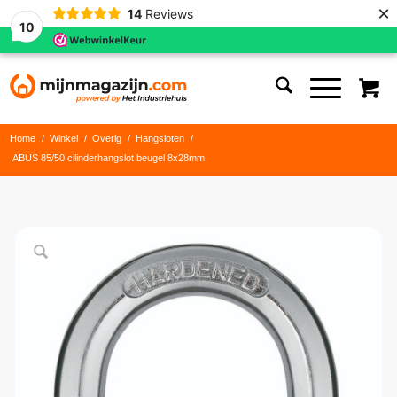
×
14
Reviews
10
Home
/
Winkel
/
Overig
/
Hangsloten
/
ABUS 85/50 cilinderhangslot beugel 8x28mm