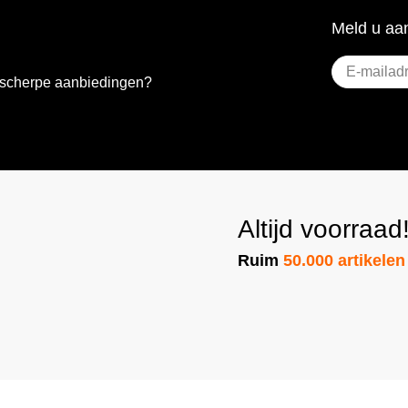
Meld u aan
E-
e scherpe aanbiedingen?
mailadres
(Vereist)
Altijd voorraad
Ruim
50.000 artikelen