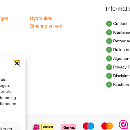
Informati
ages
Hydrauliek
Contact
Smering en verf
Klantens
Retour 
Ruilen e
Algemen
Privacy P
Disclaim
oals
Klachten
legen.
 zoals
estemming
lijkheden
rkeuren