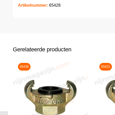
Artikelnummer:
65428
Gerelateerde producten
65436
65431