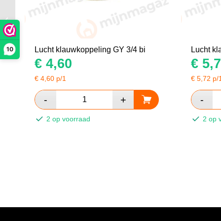
Lucht klauwkoppeling
GY 1” bu
10
Lucht klauwkoppeling GY 3/4 bi
Lucht kl
€
4,60
€
5,7
€
4,60
p/1
€
5,72
p/
2 op voorraad
2 op 