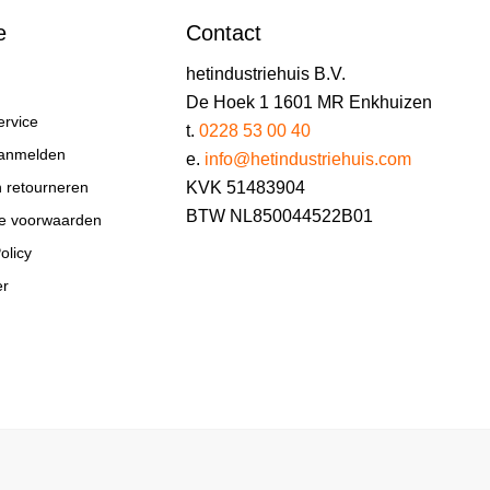
e
Contact
hetindustriehuis B.V.
De Hoek 1 1601 MR Enkhuizen
ervice
t.
0228 53 00 40
aanmelden
e.
info@hetindustriehuis.com
KVK 51483904
n retourneren
BTW NL850044522B01
e voorwaarden
olicy
er