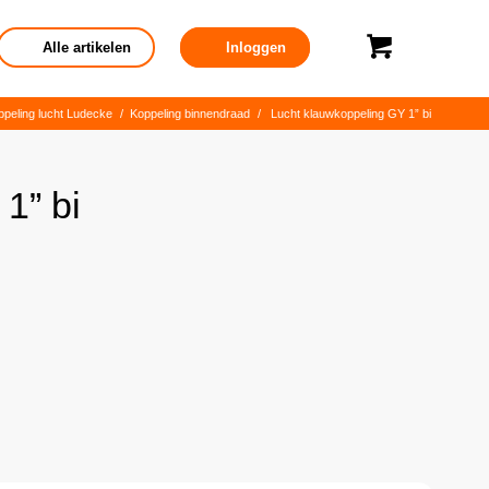
Alle artikelen
Inloggen
peling lucht Ludecke
/
Koppeling binnendraad
/
Lucht klauwkoppeling GY 1” bi
1” bi