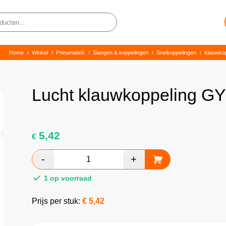
Home
/
Winkel
/
Pneumatiek
/
Slangen & koppelingen
/
Snelkoppelingen
/
Klauwkop
Lucht klauwkoppeling GY 
5,42
€
1 op voorraad
Prijs per stuk:
€
5,42