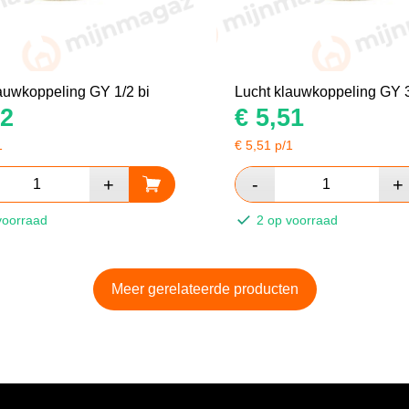
auwkoppeling GY 1/2 bi
Lucht klauwkoppeling GY 3
2
€
5,51
1
€
5,51
p/1
voorraad
2 op voorraad
Meer gerelateerde producten