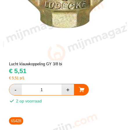
Lucht klauwkoppeling GY 3/8 bi
€
5,51
€
5,51
p/1
2 op voorraad
65428