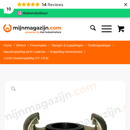
×
14
Reviews
10
Home
/
Winkel
/
Pneumatiek
/
Slangen & koppelingen
/
Snelkoppelingen
/
Klauwkoppeling lucht Ludecke
/
Koppeling binnendraad
/
Lucht klauwkoppeling GY 1/4 bi