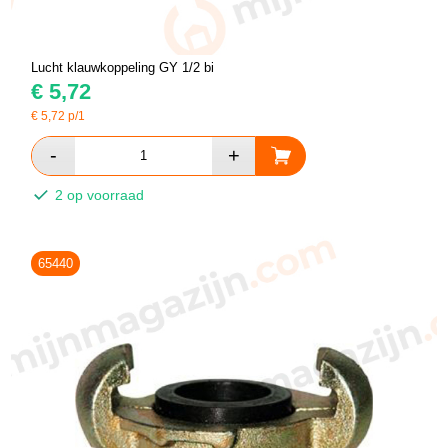
Lucht klauwkoppeling GY 1/2 bi
€
5,72
€
5,72
p/1
2 op voorraad
65440