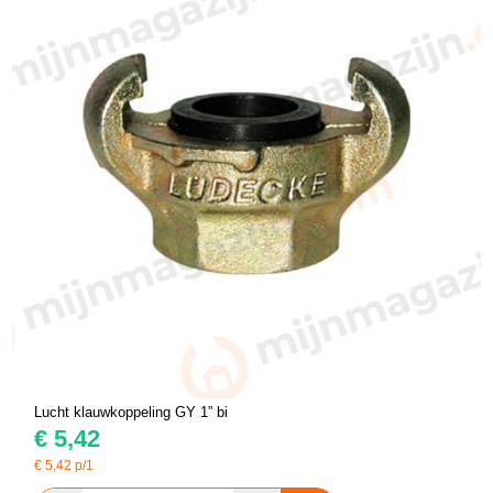
Lucht klauwkoppeling GY 1” bi
€
5,42
€
5,42
p/1