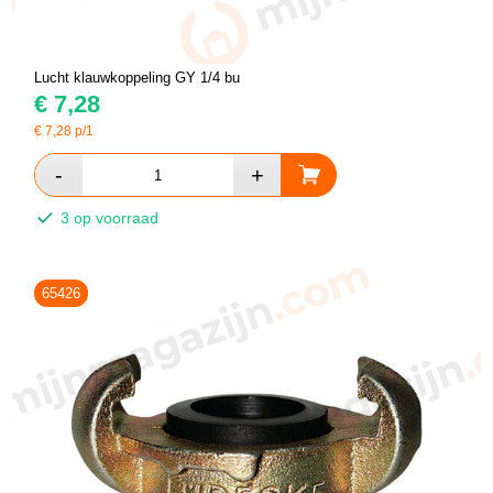
Lucht klauwkoppeling GY 1/4 bu
€
7,28
€
7,28
p/1
3 op voorraad
65426