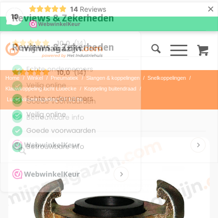
×
14
Reviews
10
Home
/
Winkel
/
Pneumatiek
/
Slangen & koppelingen
/
Snelkoppelingen
/
Klauwkoppeling lucht Ludecke
/
Koppeling buitendraad
/
Lucht klauwkoppeling GY 1/2 bu