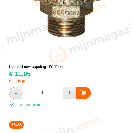
Lucht klauwkoppeling GY 1” bu
€
11,95
€
11,95
p/1
2 op voorraad
65438