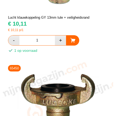
Lucht klauwkoppeling GY 13mm tule + veiligheidsrand
€
10,11
€
10,11
p/1
1 op voorraad
65450