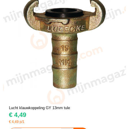
Lucht klauwkoppeling GY 13mm tule
€
4,49
€
4,49
p/1