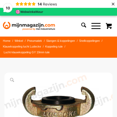
×
14
Reviews
10
Home
/
Winkel
/
Pneumatiek
/
Slangen & koppelingen
/
Snelkoppelingen
/
Klauwkoppeling lucht Ludecke
/
Koppeling tule
/
Lucht klauwkoppeling GY 19mm tule