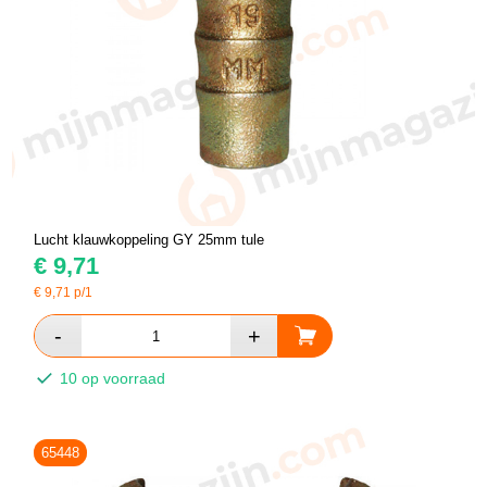
Lucht klauwkoppeling GY 25mm tule
€
9,71
€
9,71
p/1
10 op voorraad
65448