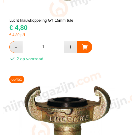
Lucht klauwkoppeling GY 15mm tule
€
4,80
€
4,80
p/1
2 op voorraad
65451