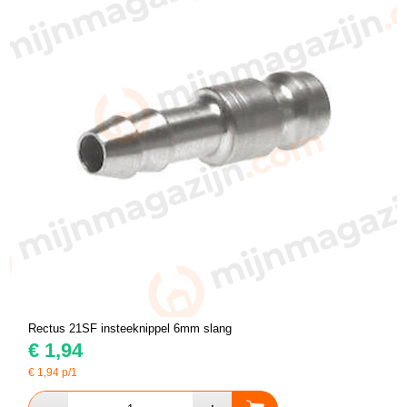
Rectus 21SF insteeknippel 6mm slang
€
1,94
€
1,94
p/1