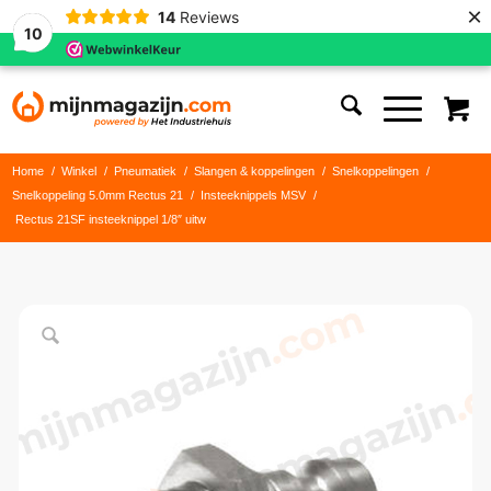
×
14
Reviews
10
Home
/
Winkel
/
Pneumatiek
/
Slangen & koppelingen
/
Snelkoppelingen
/
Snelkoppeling 5.0mm Rectus 21
/
Insteeknippels MSV
/
Rectus 21SF insteeknippel 1/8″ uitw