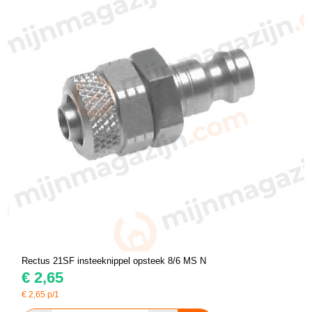
Rectus 21SF insteeknippel opsteek 8/6 MS N
€
2,65
€
2,65
p/1