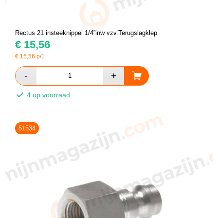
Rectus 21 insteeknippel 1/4”inw vzv.Terugslagklep
€
15,56
€
15,56
p/1
4 op voorraad
51534