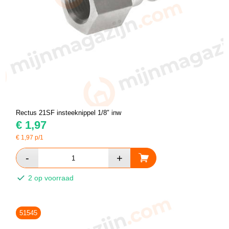
Rectus 21SF insteeknippel 1/8″ inw
€
1,97
€
1,97
p/1
2 op voorraad
51545