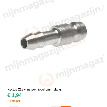
Rectus 21SF insteeknippel 6mm slang
€
1,94
€
1,94
p/1