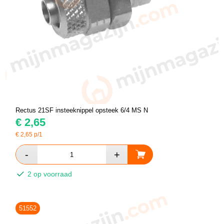
Rectus 21SF insteeknippel opsteek 6/4 MS N
€
2,65
€
2,65
p/1
2 op voorraad
51552