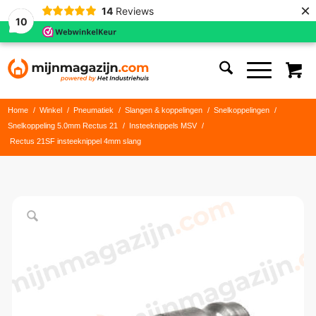
×
14
Reviews
10
Home
/
Winkel
/
Pneumatiek
/
Slangen & koppelingen
/
Snelkoppelingen
/
Snelkoppeling 5.0mm Rectus 21
/
Insteeknippels MSV
/
Rectus 21SF insteeknippel 4mm slang