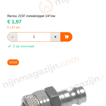
Rectus 21SF insteeknippel 1/4″inw
€
1,97
€
1,97
p/1
2 op voorraad
51543