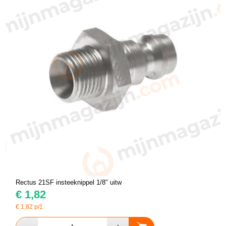
Rectus 21SF insteeknippel 1/8″ uitw
€
1,82
€
1,82
p/1