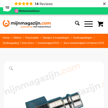
×
14
Reviews
10
Home
/
Winkel
/
Pneumatiek
/
Slangen & koppelingen
/
Snelkoppelingen
/
Snelkoppeling 7.2mm Euro
/
Insteeknippel RVS
/
Euro insteeknippel 1/4 binnen RVS