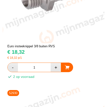
Euro insteeknippel 3/8 buiten RVS
€
18,32
€
18,32
p/1
2 op voorraad
52930