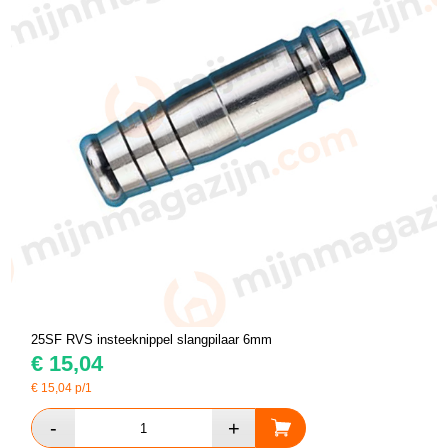
25SF RVS insteeknippel slangpilaar 6mm
€
15,04
€
15,04
p/1