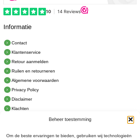
Informatie
Contact
Klantenservice
Retour aanmelden
Ruilen en retourneren
Algemene voorwaarden
Privacy Policy
Disclaimer
Klachten
Beheer toestemming
Contact
hetindustriehuis B.V.
Om de beste ervaringen te bieden, gebruiken wij technologieën