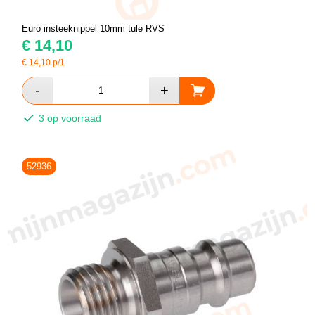
Euro insteeknippel 10mm tule RVS
€
14,10
€
14,10
p/1
3 op voorraad
52936