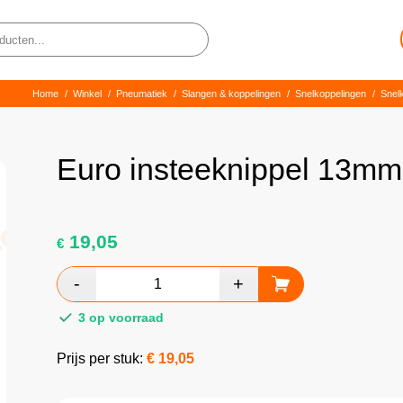
Home
/
Winkel
/
Pneumatiek
/
Slangen & koppelingen
/
Snelkoppelingen
/
Snel
Euro insteeknippel 13mm
19,05
€
3 op voorraad
Prijs per stuk:
€
19,05