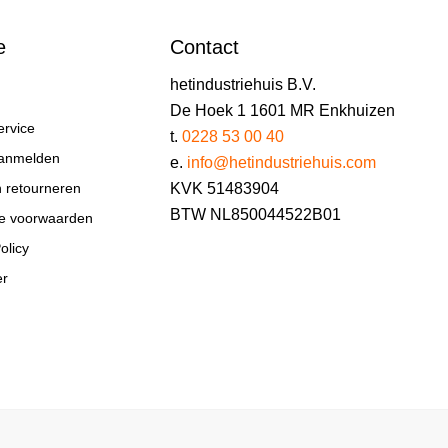
e
Contact
hetindustriehuis B.V.
De Hoek 1 1601 MR Enkhuizen
ervice
t.
0228 53 00 40
aanmelden
e.
info@hetindustriehuis.com
KVK 51483904
n retourneren
BTW NL850044522B01
e voorwaarden
olicy
er