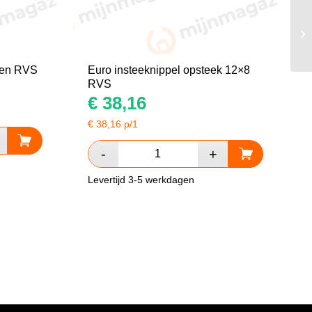
iten RVS
Euro insteeknippel opsteek 12×8
RVS
€
38,16
€
38,16
p/1
Levertijd 3-5 werkdagen