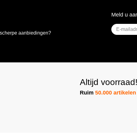
Meld u aan
E-
e scherpe aanbiedingen?
mailadres
(Vereist)
Altijd voorraad
Ruim
50.000 artikelen