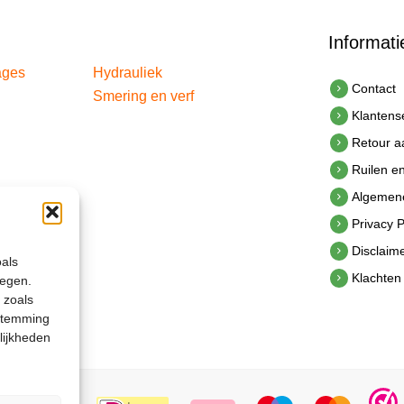
Informati
ages
Hydrauliek
Contact
Smering en verf
Klantens
Retour 
Ruilen e
Algemen
Privacy P
Disclaim
oals
Klachten
legen.
 zoals
estemming
lijkheden