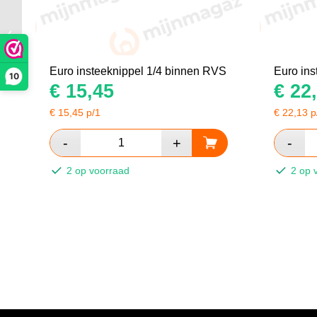
Euro insteeknippel
10mm tule RVS
Euro insteeknippel 1/4 binnen RVS
Euro ins
10
€
15,45
€
22,
€
15,45
p/1
€
22,13
p
2 op voorraad
2 op 