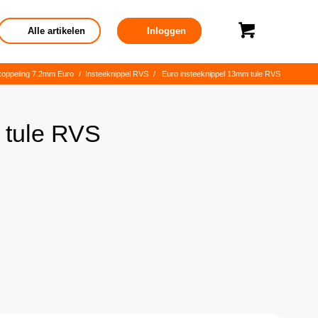
Alle artikelen
Inloggen
koppeling 7.2mm Euro
/
Insteeknippel RVS
/
Euro insteeknippel 13mm tule RVS
 tule RVS