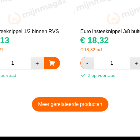
teeknippel 1/2 binnen RVS
Euro insteeknippel 3/8 bu
13
€
18,32
/1
€
18,32
p/1
voorraad
2 op voorraad
Meer gerelateerde producten