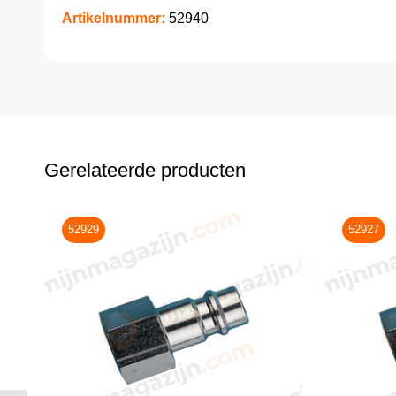
Artikelnummer:
52940
Gerelateerde producten
52929
52927