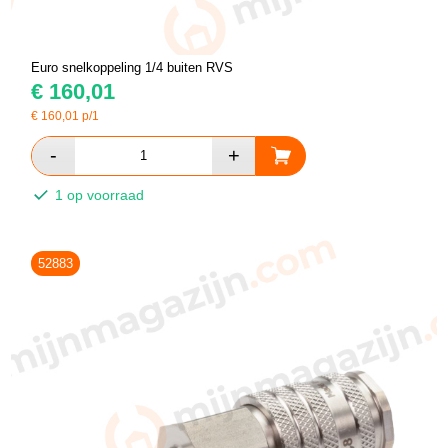
Euro snelkoppeling 1/4 buiten RVS
€
160,01
€
160,01
p/1
1 op voorraad
52883