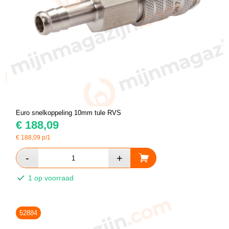
Euro snelkoppeling 10mm tule RVS
€
188,09
€
188,09
p/1
1 op voorraad
52884