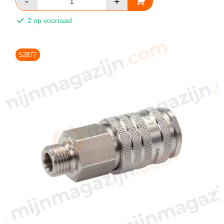
2 op voorraad
52877