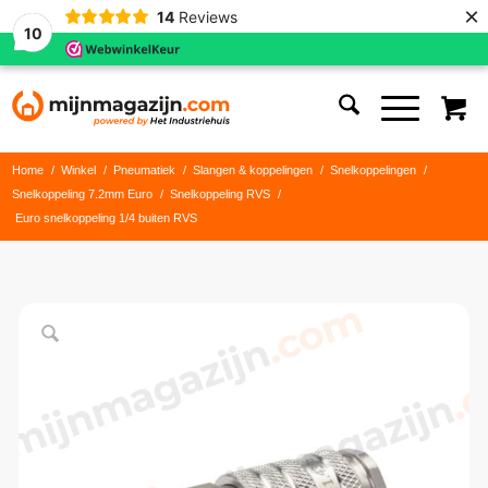
×
14
Reviews
10
Home
/
Winkel
/
Pneumatiek
/
Slangen & koppelingen
/
Snelkoppelingen
/
Snelkoppeling 7.2mm Euro
/
Snelkoppeling RVS
/
Euro snelkoppeling 1/4 buiten RVS