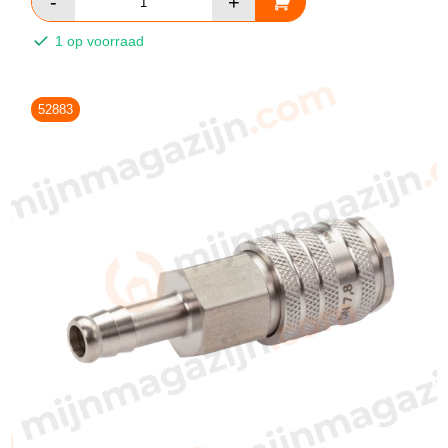
1 op voorraad
52883