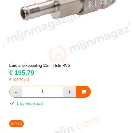
Euro snelkoppeling 13mm tule RVS
€
195,79
€
195,79
p/1
1 op voorraad
52876