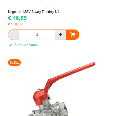
Kogelafs. MSV 3-weg T-boring 1/4
€
46,85
€
46,85
p/1
2 op voorraad
62151