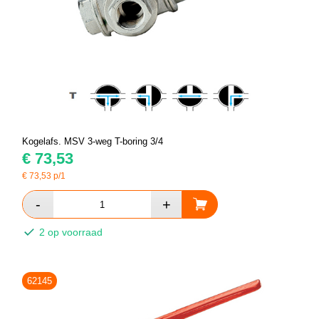
Kogelafs. MSV 3-weg T-boring 3/4
€
73,53
€
73,53
p/1
2 op voorraad
62145