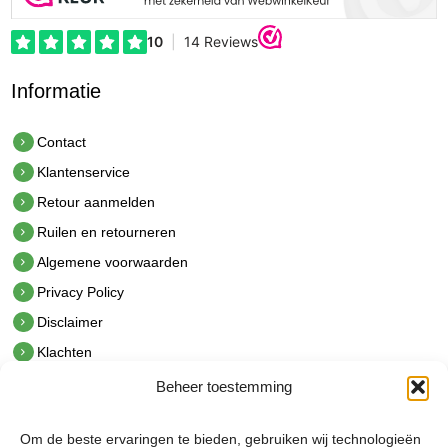
Informatie
Contact
Klantenservice
Retour aanmelden
Ruilen en retourneren
Algemene voorwaarden
Privacy Policy
Disclaimer
Klachten
Beheer toestemming
Contact
hetindustriehuis B.V.
Om de beste ervaringen te bieden, gebruiken wij technologieën