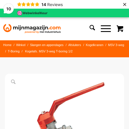
×
14
Reviews
10
Home
/
Winkel
/
Slangen en appendages
/
Afsluiters
/
Kogelkranen
/
MSV 3-weg
/
T-Boring
/
Kogelafs. MSV 3-weg T-boring 1/2