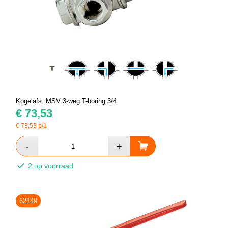
Kogelafs. MSV 3-weg T-boring 3/4
€
73,53
€
73,53
p/1
2 op voorraad
62149