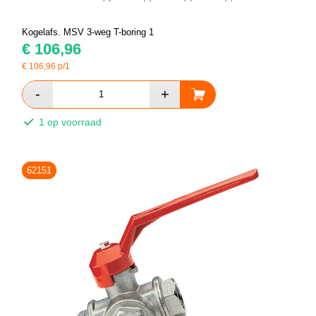
Kogelafs. MSV 3-weg T-boring 1
€
106,96
€
106,96
p/1
1 op voorraad
62151