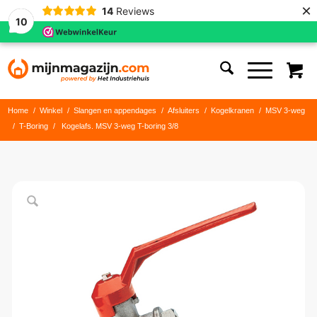
×
14
Reviews
10
Home
/
Winkel
/
Slangen en appendages
/
Afsluiters
/
Kogelkranen
/
MSV 3-weg
/
T-Boring
/
Kogelafs. MSV 3-weg T-boring 3/8