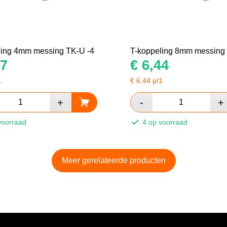
ling 4mm messing TK-U -4
T-koppeling 8mm messing 
7
€
6,44
1
€
6,44
p/1
voorraad
4 op voorraad
Meer gerelateerde producten