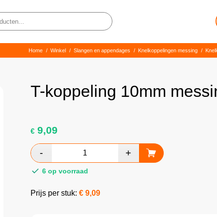
Home
/
Winkel
/
Slangen en appendages
/
Knelkoppelingen messing
/
Knel
T-koppeling 10mm messi
9,09
€
6 op voorraad
Prijs per stuk:
€
9,09