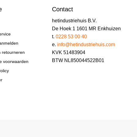
e
Contact
hetindustriehuis B.V.
De Hoek 1 1601 MR Enkhuizen
ervice
t.
0228 53 00 40
aanmelden
e.
info@hetindustriehuis.com
KVK 51483904
n retourneren
BTW NL850044522B01
e voorwaarden
olicy
er