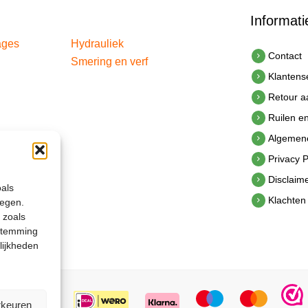
Informati
ages
Hydrauliek
Contact
Smering en verf
Klantens
Retour 
Ruilen e
Algemen
Privacy P
Disclaim
oals
Klachten
legen.
 zoals
estemming
lijkheden
rkeuren