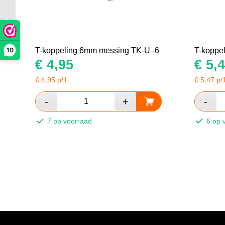
T-stuk bi-bui-bi BSP
MSV 3/8-3/8-3/8
10
T-koppeling 6mm messing TK-U -6
T-koppe
€
4,95
€
5,4
€
4,95
p/1
€
5,47
p/
7 op voorraad
6 op 