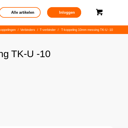
Alle artikelen
Inloggen
koppelingen
/
Verbinders
/
T-verbinder
/
T-koppeling 10mm messing TK-U -10
ng TK-U -10