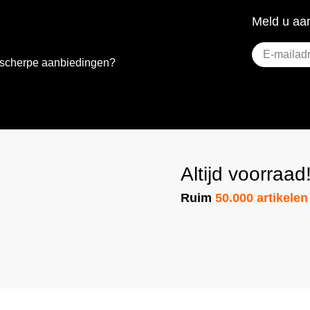
Meld u aan
E-
e scherpe aanbiedingen?
mailadres
(Vere
Altijd voorraad
Ruim
50.000 artikelen