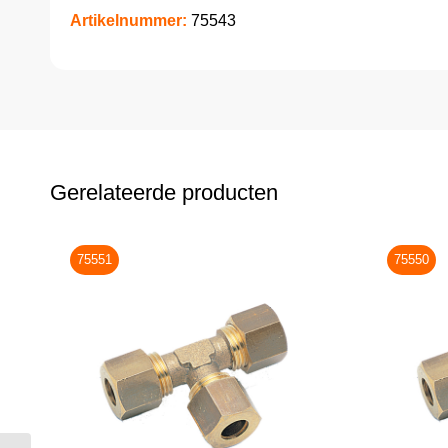
Artikelnummer:
75543
Gerelateerde producten
75551
75550