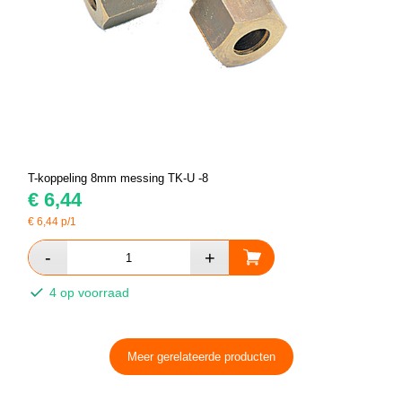
T-koppeling 8mm messing TK-U -8
€
6,44
€
6,44
p/1
4 op voorraad
Meer gerelateerde producten