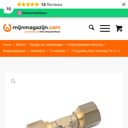
×
14
Reviews
10
Home
/
Winkel
/
Slangen en appendages
/
Knelkoppelingen messing
/
Knelkoppelingen
/
Verbinders
/
T-verbinder
/
T-koppeling 4mm messing TK-U -4