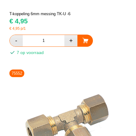
T-koppeling 6mm messing TK-U -6
€
4,95
€
4,95
p/1
7 op voorraad
75552