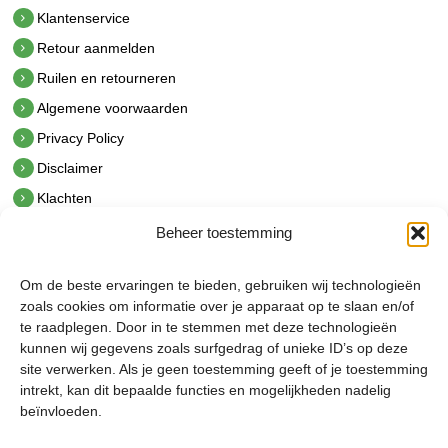
Klantenservice
Retour aanmelden
Ruilen en retourneren
Algemene voorwaarden
Privacy Policy
Disclaimer
Klachten
Beheer toestemming
Contact
hetindustriehuis B.V.
Om de beste ervaringen te bieden, gebruiken wij technologieën
De Hoek 1 1601 MR Enkhuizen
zoals cookies om informatie over je apparaat op te slaan en/of
t.
0228 53 00 40
te raadplegen. Door in te stemmen met deze technologieën
e.
info@hetindustriehuis.com
kunnen wij gegevens zoals surfgedrag of unieke ID’s op deze
KVK 51483904
site verwerken. Als je geen toestemming geeft of je toestemming
BTW NL850044522B01
intrekt, kan dit bepaalde functies en mogelijkheden nadelig
beïnvloeden.