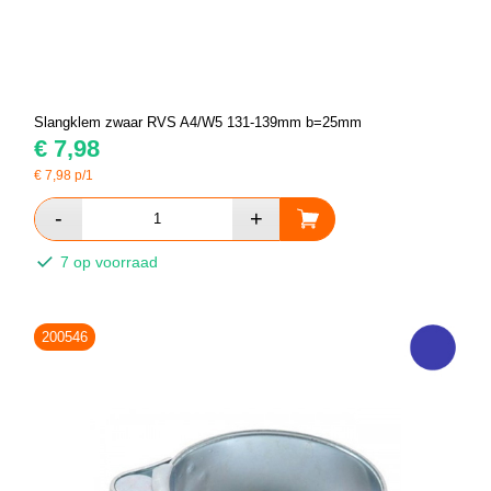
Slangklem zwaar RVS A4/W5 131-139mm b=25mm
€
7,98
€
7,98
p/1
7 op voorraad
200546