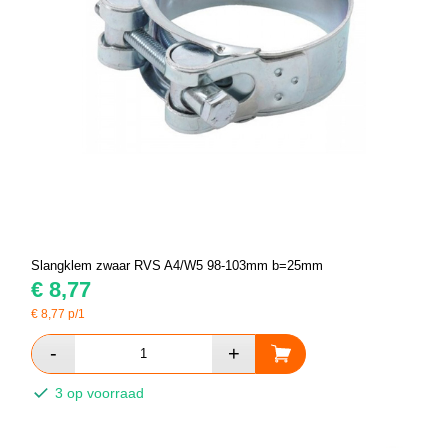
Slangklem zwaar RVS A4/W5 98-103mm b=25mm
€
8,77
€
8,77
p/1
3 op voorraad