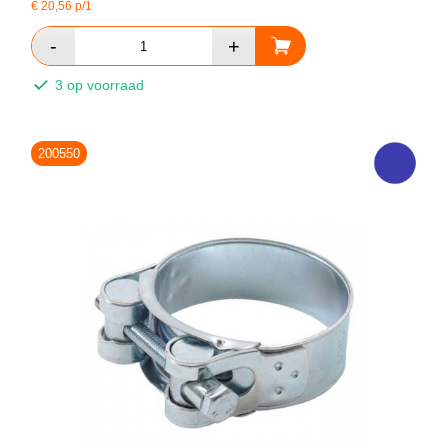
€
20,56
p/1
3 op voorraad
200550