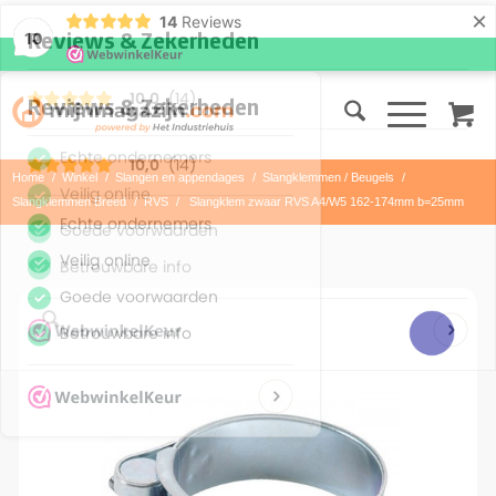
×
14
Reviews
10
Home
/
Winkel
/
Slangen en appendages
/
Slangklemmen / Beugels
/
Slangklemmen Breed
/
RVS
/
Slangklem zwaar RVS A4/W5 162-174mm b=25mm