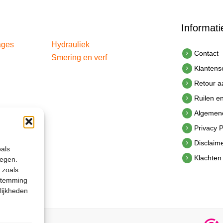
Informati
ages
Hydrauliek
Contact
Smering en verf
Klantens
Retour 
Ruilen e
Algemen
Privacy P
Disclaim
oals
Klachten
legen.
 zoals
estemming
lijkheden