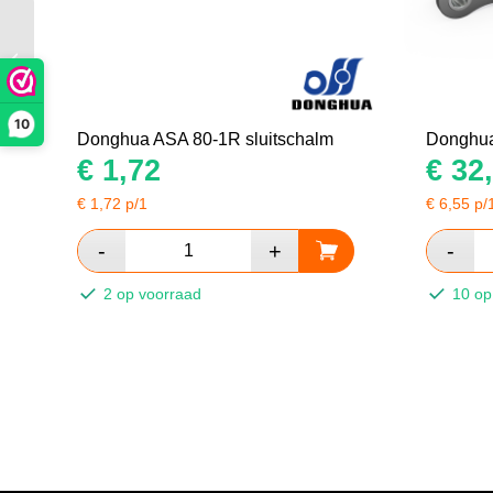
Donghua ASA 60-1HFL
rollenketting zwaar
versterkt
10
Donghua ASA 80-1R sluitschalm
Donghua
€
1,72
€
32,
€
1,72
p/1
€
6,55
p/
2 op voorraad
10 op