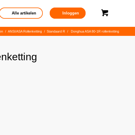
Alle artikelen
Inloggen
gen
/
ANSI/ASA Rollenketting
/
Standaard R
/
Donghua ASA 80-1R rollenketting
nketting