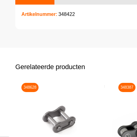
Artikelnummer:
348422
Gerelateerde producten
348628
348387