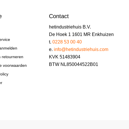
e
Contact
hetindustriehuis B.V.
De Hoek 1 1601 MR Enkhuizen
ervice
t.
0228 53 00 40
aanmelden
e.
info@hetindustriehuis.com
KVK 51483904
n retourneren
BTW NL850044522B01
e voorwaarden
olicy
er