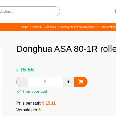
Home
/
Winkel
/
Techniek
/
Ketting en TW aandrijvingen
/
Rollenkettin
Donghua ASA 80-1R rolle
75,55
€
6 op voorraad
Prijs per stuk:
€
15,11
Verpakt per
5