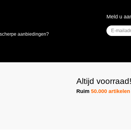
Meld u aan
E-
e scherpe aanbiedingen?
mailadres
(Vere
Altijd voorraad
Ruim
50.000 artikelen