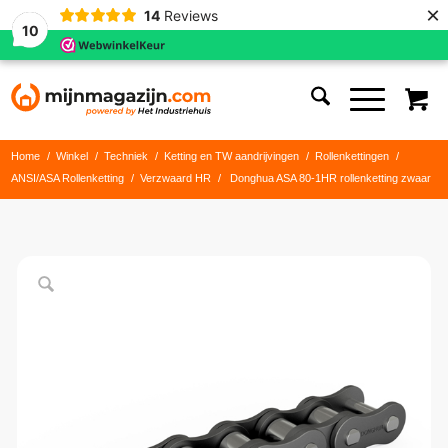
×
14
Reviews
10
Home
/
Winkel
/
Techniek
/
Ketting en TW aandrijvingen
/
Rollenkettingen
/
ANSI/ASA Rollenketting
/
Verzwaard HR
/
Donghua ASA 80-1HR rollenketting zwaar