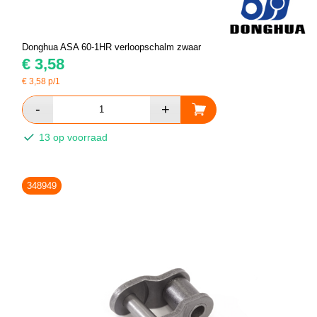
Donghua ASA 60-1HR verloopschalm zwaar
€
3,58
€
3,58
p/1
13 op voorraad
348949