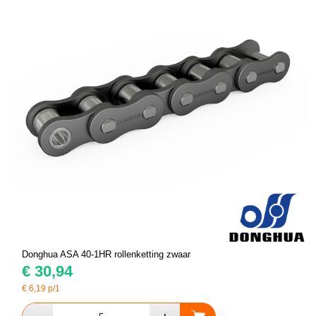
Donghua ASA 40-1HR rollenketting zwaar
€
30,94
€
6,19
p/1