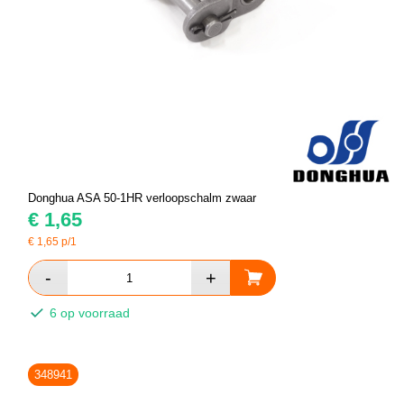
Donghua ASA 50-1HR verloopschalm zwaar
€
1,65
€
1,65
p/1
6 op voorraad
348941