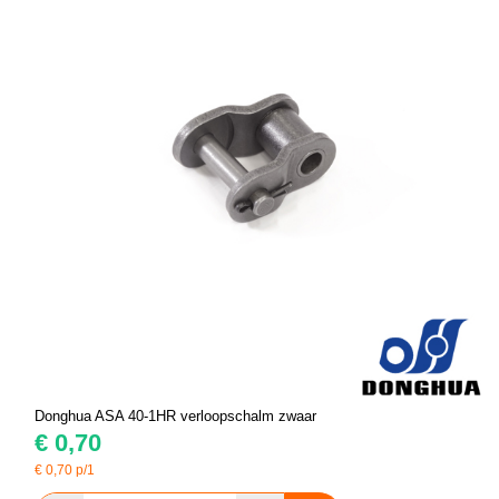
Donghua ASA 40-1HR verloopschalm zwaar
€
0,70
€
0,70
p/1