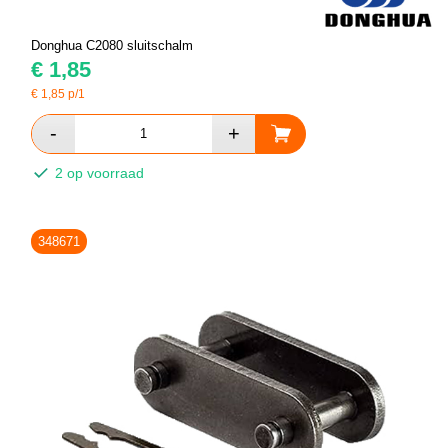
Donghua C2080 sluitschalm
€
1,85
€
1,85
p/1
2 op voorraad
348671