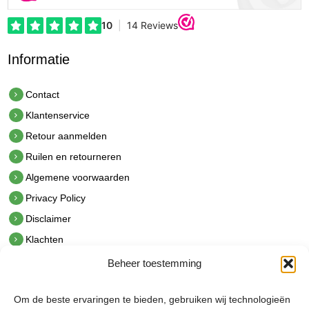
Informatie
Contact
Klantenservice
Retour aanmelden
Ruilen en retourneren
Algemene voorwaarden
Privacy Policy
Disclaimer
Klachten
Beheer toestemming
Contact
hetindustriehuis B.V.
Om de beste ervaringen te bieden, gebruiken wij technologieën