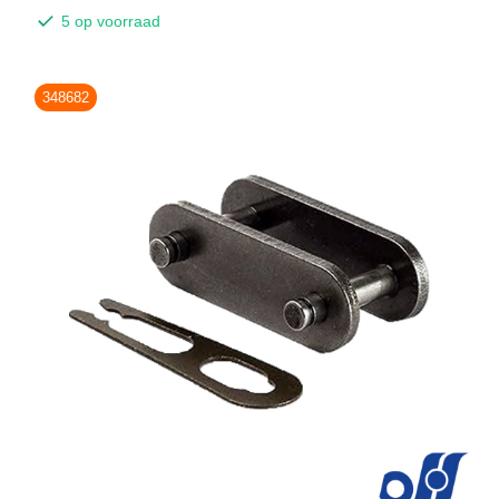
5 op voorraad
348682