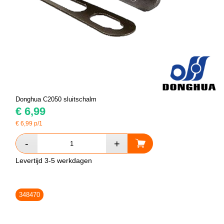
Donghua C2050 sluitschalm
€
6,99
€
6,99
p/1
Levertijd 3-5 werkdagen
348470