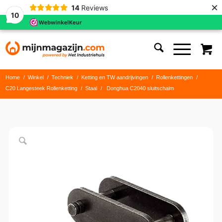
×
14
Reviews
10
Home
/
Winkel
/
Techniek
/
Ketting en TW aandrijvingen
/
Rollenkettingen
/
C20 Langesteek Rollenketting
/
Staal
/
Donghua C2040 sluitschalm