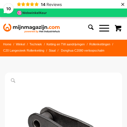
×
14
Reviews
10
Home
/
Winkel
/
Techniek
/
Ketting en TW aandrijvingen
/
Rollenkettingen
/
C20 Langesteek Rollenketting
/
Staal
/
Donghua C2080 verloopschalm