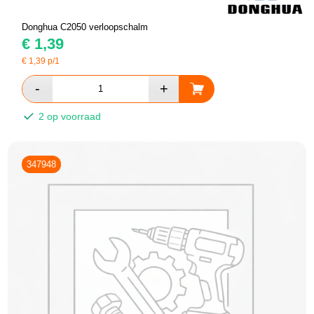
Donghua C2050 verloopschalm
€
1,39
€
1,39
p/1
2 op voorraad
347948