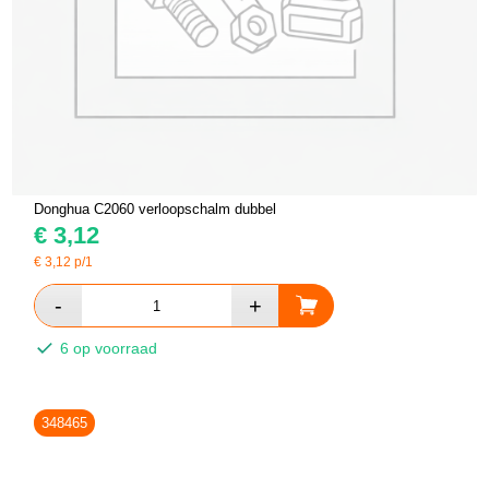
Donghua C2060 verloopschalm dubbel
€
3,12
€
3,12
p/1
6 op voorraad
348465