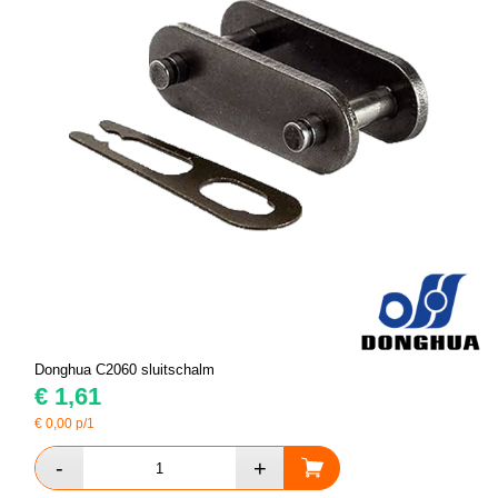
Donghua C2060 sluitschalm
€
1,61
€
0,00
p/1