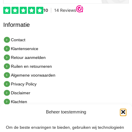
Informatie
Contact
Klantenservice
Retour aanmelden
Ruilen en retourneren
Algemene voorwaarden
Privacy Policy
Disclaimer
Klachten
Beheer toestemming
Contact
hetindustriehuis B.V.
Om de beste ervaringen te bieden, gebruiken wij technologieën