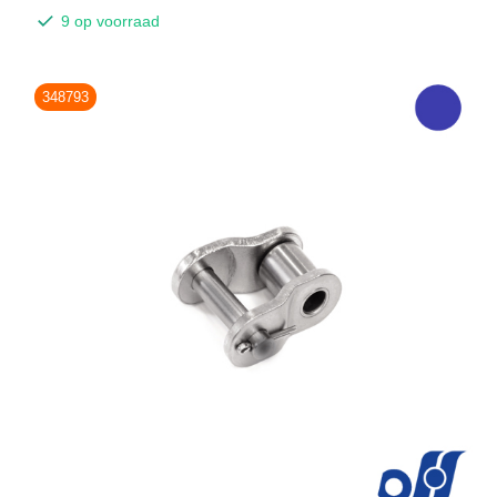
9 op voorraad
348793