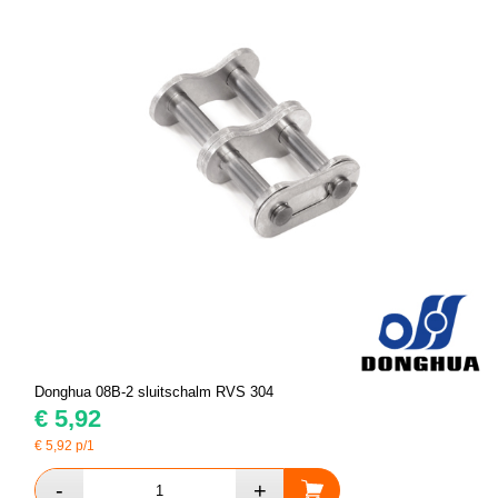
Donghua 08B-2 sluitschalm RVS 304
€
5,92
€
5,92
p/1