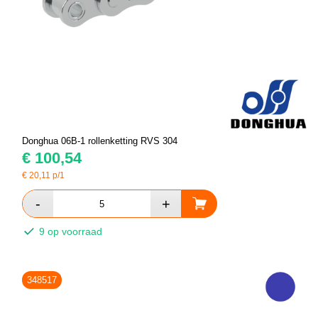
Donghua 06B-1 rollenketting RVS 304
€
100,54
€
20,11
p/1
9 op voorraad
348517