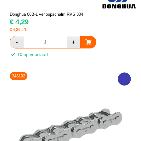
Donghua 06B-1 verloopschalm RVS 304
€
4,29
€
4,29
p/1
10 op voorraad
348192