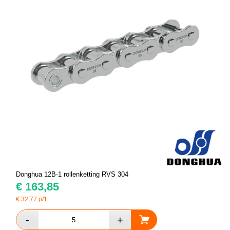
Donghua 12B-1 rollenketting RVS 304
€
163,85
€
32,77
p/1