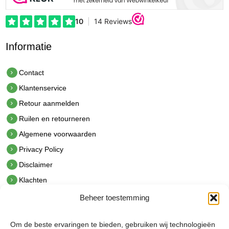
Informatie
Contact
Klantenservice
Retour aanmelden
Ruilen en retourneren
Algemene voorwaarden
Privacy Policy
Disclaimer
Klachten
Beheer toestemming
Contact
hetindustriehuis B.V.
Om de beste ervaringen te bieden, gebruiken wij technologieën