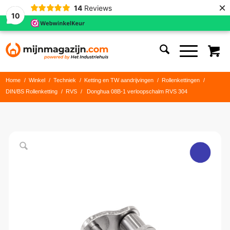
×
14
Reviews
10
Home
/
Winkel
/
Techniek
/
Ketting en TW aandrijvingen
/
Rollenkettingen
/
DIN/BS Rollenketting
/
RVS
/
Donghua 08B-1 verloopschalm RVS 304