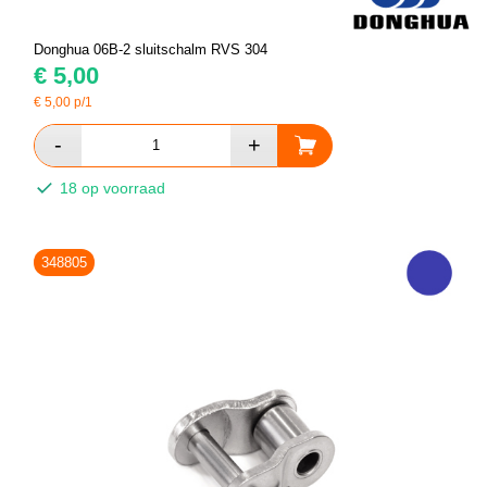
Donghua 06B-2 sluitschalm RVS 304
€
5,00
€
5,00
p/1
18 op voorraad
348805