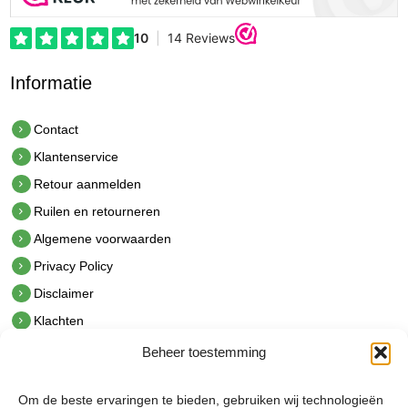
Informatie
Contact
Klantenservice
Retour aanmelden
Ruilen en retourneren
Algemene voorwaarden
Privacy Policy
Disclaimer
Klachten
Beheer toestemming
Contact
hetindustriehuis B.V.
Om de beste ervaringen te bieden, gebruiken wij technologieën