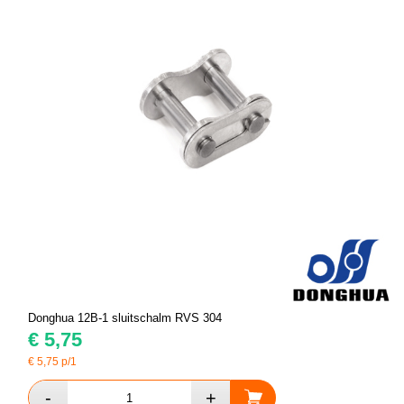
Donghua 12B-1 sluitschalm RVS 304
€
5,75
€
5,75
p/1