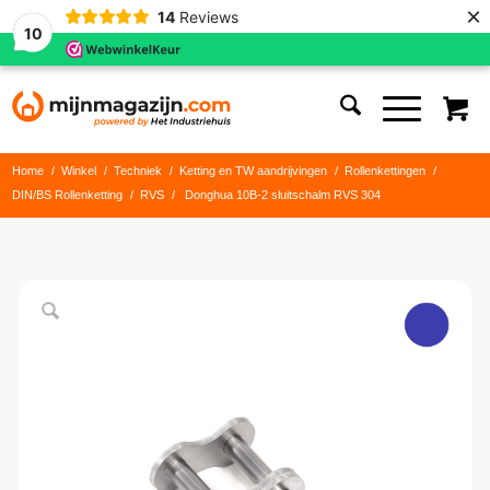
×
14
Reviews
10
Home
/
Winkel
/
Techniek
/
Ketting en TW aandrijvingen
/
Rollenkettingen
/
DIN/BS Rollenketting
/
RVS
/
Donghua 10B-2 sluitschalm RVS 304