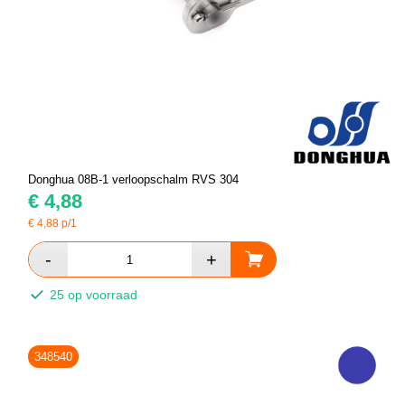
Donghua 08B-1 verloopschalm RVS 304
€
4,88
€
4,88
p/1
25 op voorraad
348540