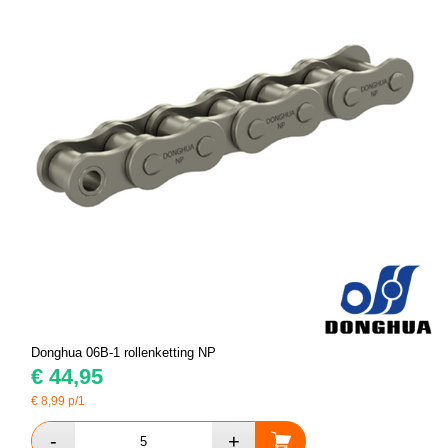
Donghua 06B-1 rollenketting NP
€
44,95
€
8,99
p/1