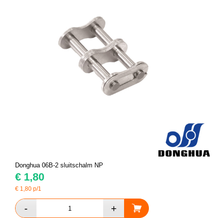
Donghua 06B-2 sluitschalm NP
€
1,80
€
1,80
p/1