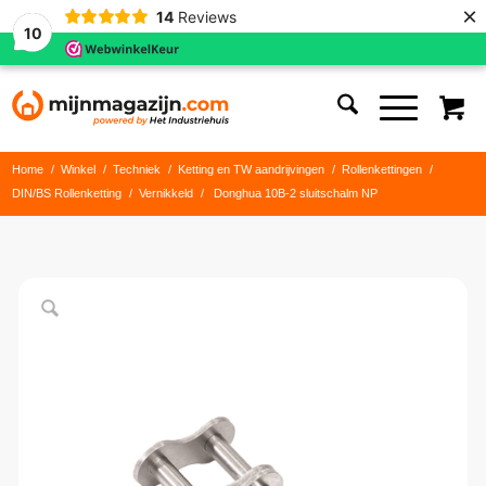
×
14
Reviews
10
Home
/
Winkel
/
Techniek
/
Ketting en TW aandrijvingen
/
Rollenkettingen
/
DIN/BS Rollenketting
/
Vernikkeld
/
Donghua 10B-2 sluitschalm NP