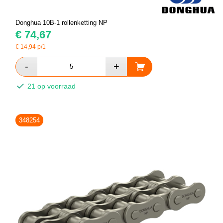
Donghua 10B-1 rollenketting NP
€
74,67
€
14,94
p/1
21 op voorraad
348254