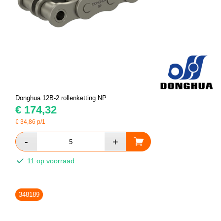
Donghua 12B-2 rollenketting NP
€
174,32
€
34,86
p/1
11 op voorraad
348189