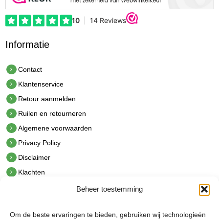
Informatie
Contact
Klantenservice
Retour aanmelden
Ruilen en retourneren
Algemene voorwaarden
Privacy Policy
Disclaimer
Klachten
Beheer toestemming
Contact
hetindustriehuis B.V.
Om de beste ervaringen te bieden, gebruiken wij technologieën