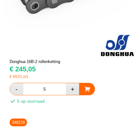
Donghua 16B-2 rollenketting
€
245,05
€
49,01
p/1
5 op voorraad
348218