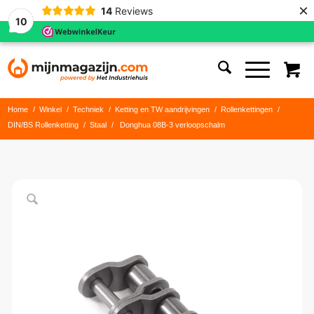
×
14
Reviews
10
Home
/
Winkel
/
Techniek
/
Ketting en TW aandrijvingen
/
Rollenkettingen
/
DIN/BS Rollenketting
/
Staal
/
Donghua 08B-3 verloopschalm