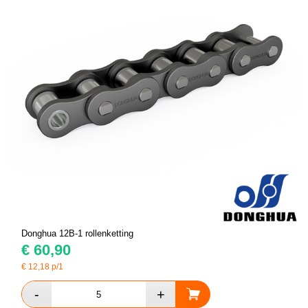
Donghua 12B-1 rollenketting
€
60,90
€
12,18
p/1