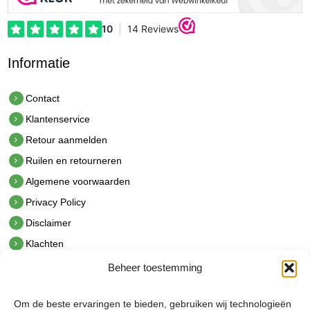
Informatie
Contact
Klantenservice
Retour aanmelden
Ruilen en retourneren
Algemene voorwaarden
Privacy Policy
Disclaimer
Klachten
Beheer toestemming
Contact
hetindustriehuis B.V.
Om de beste ervaringen te bieden, gebruiken wij technologieën