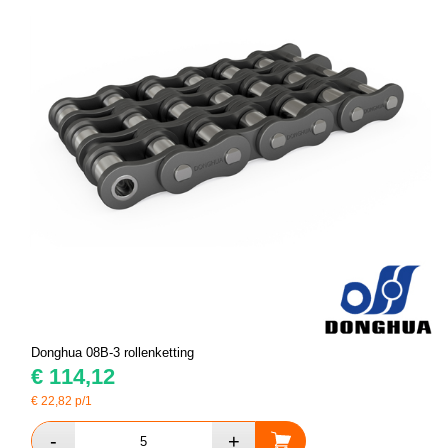
Donghua 08B-3 rollenketting
€
114,12
€
22,82
p/1