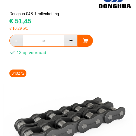
Donghua 04B-1 rollenketting
€
51,45
€
10,29
p/1
13 op voorraad
348272