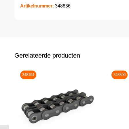
Artikelnummer:
348836
Gerelateerde producten
348194
348500