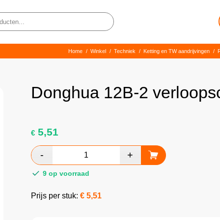
Home
/
Winkel
/
Techniek
/
Ketting en TW aandrijvingen
/
R
Donghua 12B-2 verloops
5,51
€
9 op voorraad
Prijs per stuk:
€
5,51