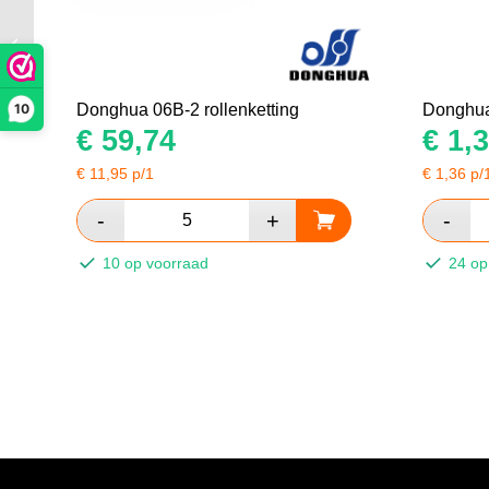
Donghua 12BH-1
verloopschalm zwaar
10
Donghua 06B-2 rollenketting
Donghua
€
59,74
€
1,3
€
11,95
p/1
€
1,36
p/
10 op voorraad
24 op