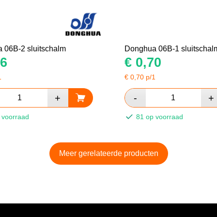
 06B-2 sluitschalm
Donghua 06B-1 sluitschal
6
€
0,70
1
€
0,70
p/1
 voorraad
81 op voorraad
Meer gerelateerde producten