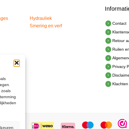
Informati
ages
Hydrauliek
Contact
Smering en verf
Klantens
Retour 
Ruilen e
Algemen
Privacy P
Disclaim
oals
Klachten
legen.
 zoals
estemming
lijkheden
rkeuren