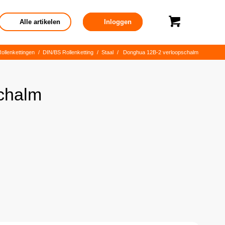
Alle artikelen
Inloggen
ollenkettingen
/
DIN/BS Rollenketting
/
Staal
/
Donghua 12B-2 verloopschalm
chalm