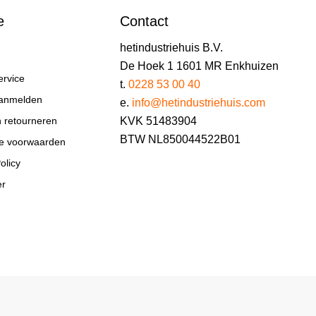
e
Contact
hetindustriehuis B.V.
De Hoek 1 1601 MR Enkhuizen
ervice
t.
0228 53 00 40
aanmelden
e.
info@hetindustriehuis.com
KVK 51483904
n retourneren
BTW NL850044522B01
e voorwaarden
olicy
er