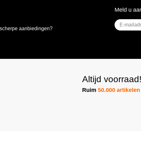
Meld u aan
E-
e scherpe aanbiedingen?
mailadres
(Vereist)
Altijd voorraad
Ruim
50.000 artikelen