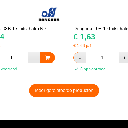
 08B-1 sluitschalm NP
Donghua 10B-1 sluitscha
4
€
1,63
1
€
1,63
p/1
 voorraad
5 op voorraad
Meer gerelateerde producten