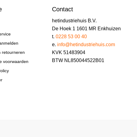
e
Contact
hetindustriehuis B.V.
De Hoek 1 1601 MR Enkhuizen
ervice
t.
0228 53 00 40
aanmelden
e.
info@hetindustriehuis.com
KVK 51483904
n retourneren
BTW NL850044522B01
e voorwaarden
olicy
er