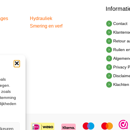
Informati
ages
Hydrauliek
Contact
Smering en verf
Klantens
Retour 
Ruilen e
Algemen
Privacy P
Disclaim
oals
Klachten
legen.
 zoals
estemming
lijkheden
rkeuren