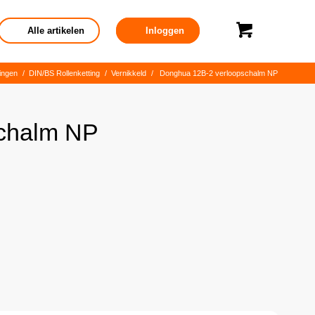
Alle artikelen
Inloggen
tingen
/
DIN/BS Rollenketting
/
Vernikkeld
/
Donghua 12B-2 verloopschalm NP
chalm NP