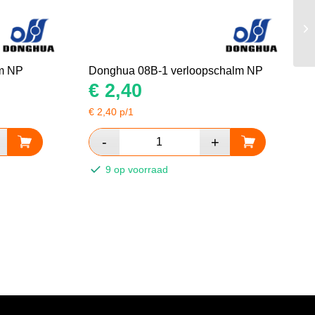
lm NP
Donghua 08B-1 verloopschalm NP
€
2,40
€
2,40
p/1
9 op voorraad