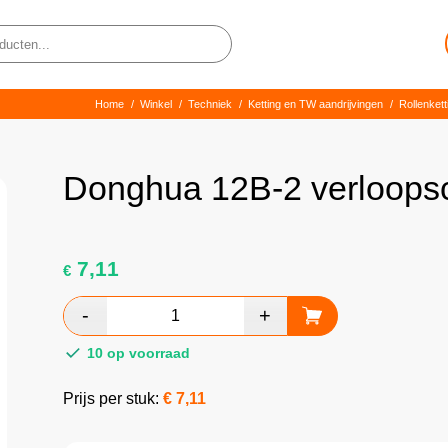
Home
/
Winkel
/
Techniek
/
Ketting en TW aandrijvingen
/
Rollenket
Donghua 12B-2 verloops
7,11
€
10 op voorraad
Prijs per stuk:
€
7,11