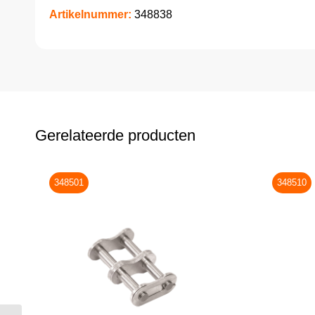
Artikelnummer:
348838
Gerelateerde producten
348501
348510