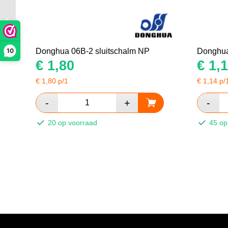
Donghua 12B-2
verloopschalm
10
Donghua 06B-2 sluitschalm NP
Donghua
€
1,80
€
1,1
€
1,80
p/1
€
1,14
p/
20 op voorraad
45 op