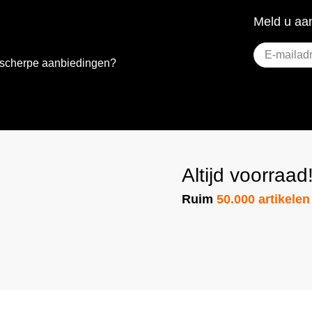
Meld u aan
E-
e scherpe aanbiedingen?
mailadres
(Vere
Altijd voorraad
Ruim
50.000 artikelen