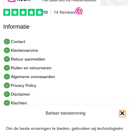
Informatie
Contact
Klantenservice
Retour aanmelden
Ruilen en retourneren
Algemene voorwaarden
Privacy Policy
Disclaimer
Klachten
Beheer toestemming
Contact
hetindustriehuis B.V.
Om de beste ervaringen te bieden, gebruiken wij technologieën