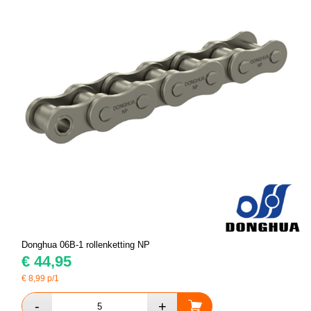
Donghua 06B-1 rollenketting NP
€
44,95
€
8,99
p/1