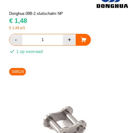
Donghua 08B-2 sluitschalm NP
€
1,48
€
1,48
p/1
1 op voorraad
348524