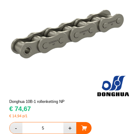
Donghua 10B-1 rollenketting NP
€
74,67
€
14,94
p/1