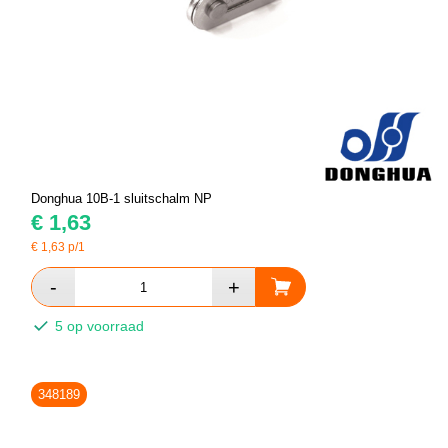
Donghua 10B-1 sluitschalm NP
€
1,63
€
1,63
p/1
5 op voorraad
348189