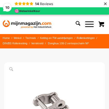
×
14
Reviews
10
Home
/
Winkel
/
Techniek
/
Ketting en TW aandrijvingen
/
Rollenkettingen
/
DIN/BS Rollenketting
/
Vernikkeld
/
Donghua 10B-2 verloopschalm NP