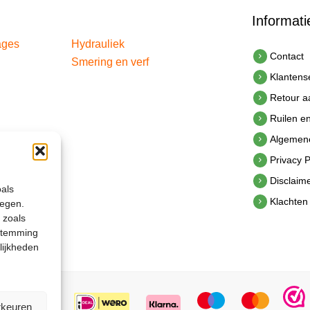
Informati
ages
Hydrauliek
Contact
Smering en verf
Klantens
Retour 
Ruilen e
Algemen
Privacy P
Disclaim
oals
Klachten
legen.
 zoals
estemming
lijkheden
rkeuren