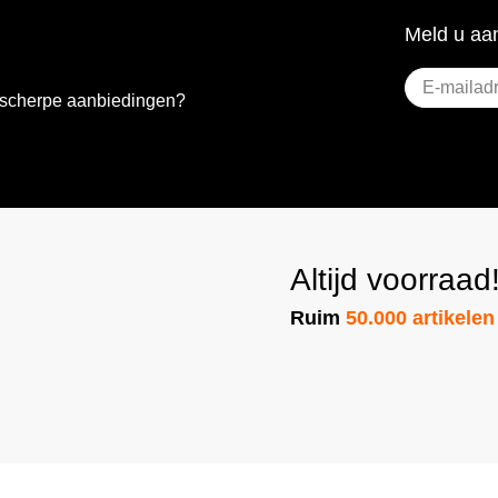
Meld u aan
E-
e scherpe aanbiedingen?
mailadres
(Vere
Altijd voorraad
Ruim
50.000 artikelen