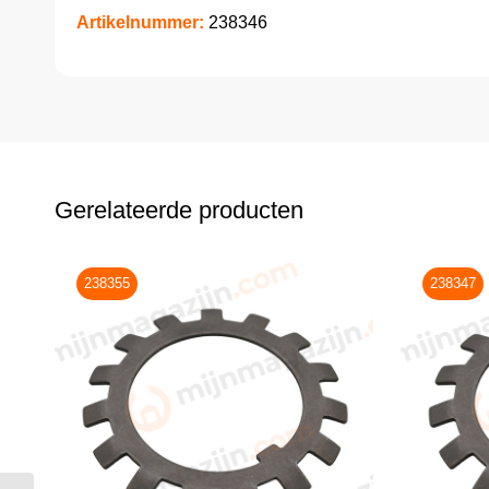
Artikelnummer:
238346
Gerelateerde producten
238355
238347