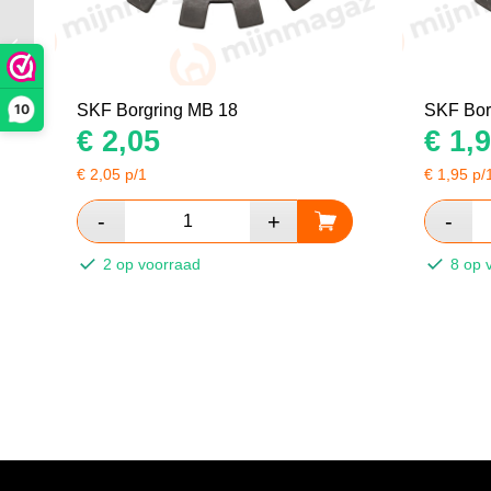
SKF Borgring MB 0
10
SKF Borgring MB 18
SKF Bor
€
2,05
€
1,9
€
2,05
p/1
€
1,95
p/
2 op voorraad
8 op 