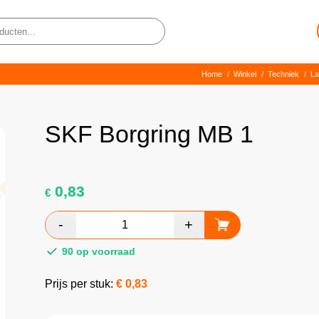
Home
/
Winkel
/
Techniek
/
La
SKF Borgring MB 1
0,83
€
90 op voorraad
Prijs per stuk:
€
0,83