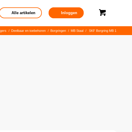
Alle artikelen
Inloggen
gers
/
Deelbaar en toebehoren
/
Borgringen
/
MB Staal
/
SKF Borgring MB 1