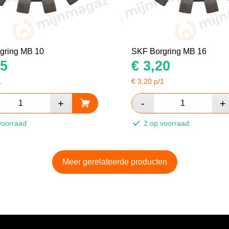
gring MB 10
SKF Borgring MB 16
5
€
3,20
1
€
3,20
p/1
voorraad
2 op voorraad
Meer gerelateerde producten