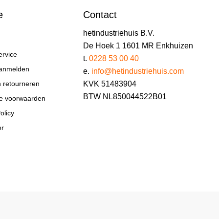
e
Contact
hetindustriehuis B.V.
De Hoek 1 1601 MR Enkhuizen
ervice
t.
0228 53 00 40
aanmelden
e.
info@hetindustriehuis.com
KVK 51483904
n retourneren
BTW NL850044522B01
e voorwaarden
olicy
er