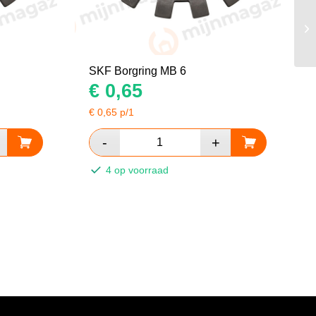
SKF Borgring MB 6
€
0,65
€
0,65
p/1
4 op voorraad