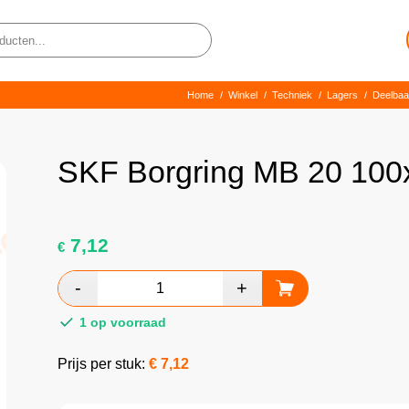
Home
/
Winkel
/
Techniek
/
Lagers
/
Deelbaa
SKF Borgring MB 20 100
7,12
€
1 op voorraad
Prijs per stuk:
€
7,12