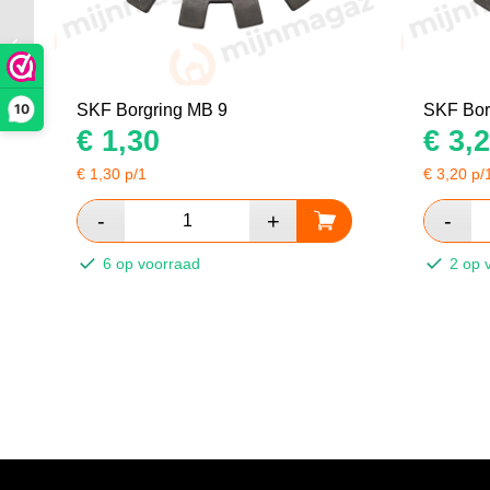
SKF Borgring MB 2
10
SKF Borgring MB 9
SKF Bor
€
1,30
€
3,2
€
1,30
p/1
€
3,20
p/
6 op voorraad
2 op 