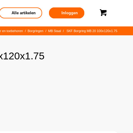
Alle artikelen
Inloggen
r en toebehoren
/
Borgringen
/
MB Staal
/
SKF Borgring MB 20 100x120x1.75
x120x1.75