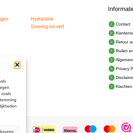
Informati
ages
Hydrauliek
Contact
Smering en verf
Klantens
Retour 
Ruilen e
Algemen
Privacy P
Disclaim
oals
Klachten
legen.
 zoals
estemming
lijkheden
rkeuren