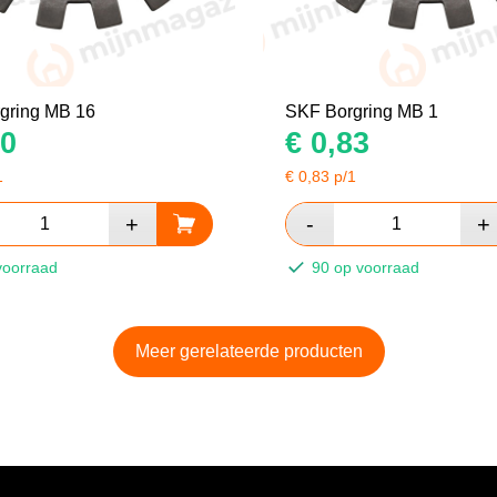
gring MB 16
SKF Borgring MB 1
0
€
0,83
1
€
0,83
p/1
voorraad
90 op voorraad
Meer gerelateerde producten