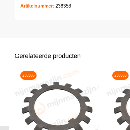
Artikelnummer:
238358
Gerelateerde producten
238386
238353