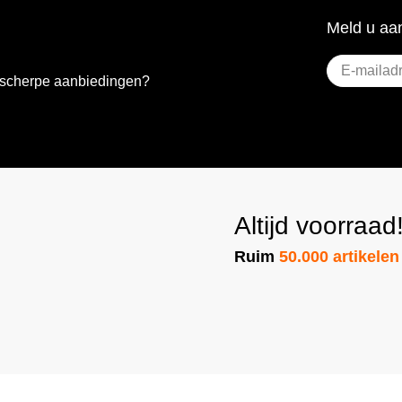
Meld u aan
E-
e scherpe aanbiedingen?
mailadres
(Vereist)
Altijd voorraad
Ruim
50.000 artikelen