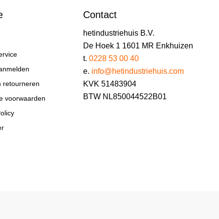
e
Contact
hetindustriehuis B.V.
De Hoek 1 1601 MR Enkhuizen
ervice
t.
0228 53 00 40
aanmelden
e.
info@hetindustriehuis.com
KVK 51483904
n retourneren
BTW NL850044522B01
e voorwaarden
olicy
er