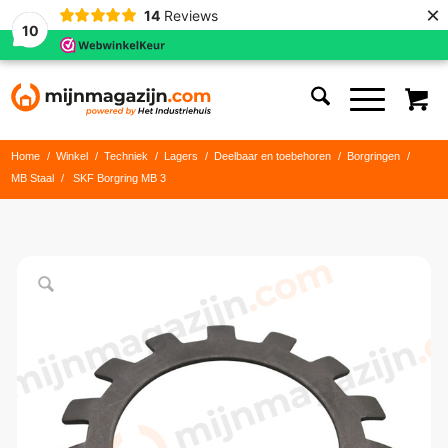
×
14
Reviews
10
Home
/
Winkel
/
Techniek
/
Lagers
/
Deelbaar en toebehoren
/
Borgringen
/
MB Staal
/
SKF Borgring MB 3