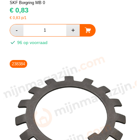
SKF Borgring MB 0
€
0,83
€
0,83
p/1
96 op voorraad
238384