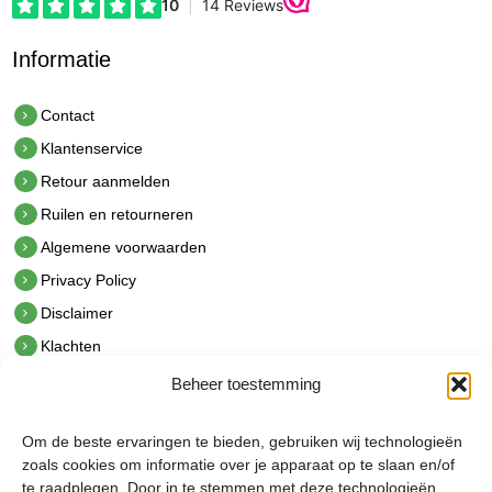
Informatie
Contact
Klantenservice
Retour aanmelden
Ruilen en retourneren
Algemene voorwaarden
Privacy Policy
Disclaimer
Klachten
Beheer toestemming
Contact
hetindustriehuis B.V.
Om de beste ervaringen te bieden, gebruiken wij technologieën
De Hoek 1 1601 MR Enkhuizen
zoals cookies om informatie over je apparaat op te slaan en/of
t.
0228 53 00 40
te raadplegen. Door in te stemmen met deze technologieën