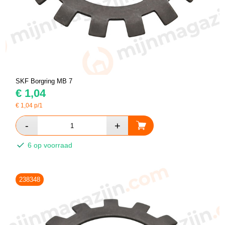
SKF Borgring MB 7
€
1,04
€
1,04
p/1
6 op voorraad
238348