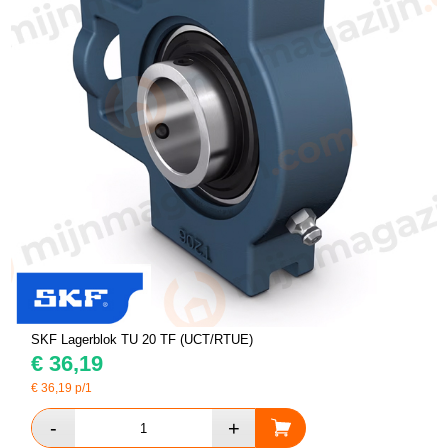
SKF Lagerblok TU 20 TF (UCT/RTUE)
€
36,19
€
36,19
p/1