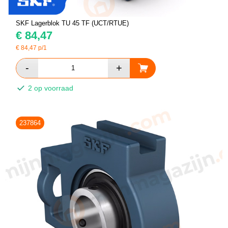
SKF Lagerblok TU 45 TF (UCT/RTUE)
€
84,47
€
84,47
p/1
2 op voorraad
237864