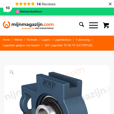
×
14
Reviews
10
Home
/
Winkel
/
Techniek
/
Lagers
/
Lagerblokken
/
T-uitvoering
/
Lagerblok gietijzer met bouten
/
SKF Lagerblok TU 55 TF (UCT/RTUE)