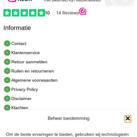
Informatie
Contact
Klantenservice
Retour aanmelden
Ruilen en retourneren
Algemene voorwaarden
Privacy Policy
Disclaimer
Klachten
Beheer toestemming
Contact
hetindustriehuis B.V.
Om de beste ervaringen te bieden, gebruiken wij technologieën