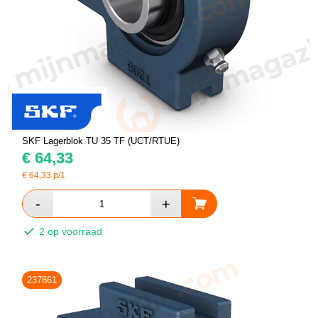
SKF Lagerblok TU 35 TF (UCT/RTUE)
€
64,33
€
64,33
p/1
2 op voorraad
237861