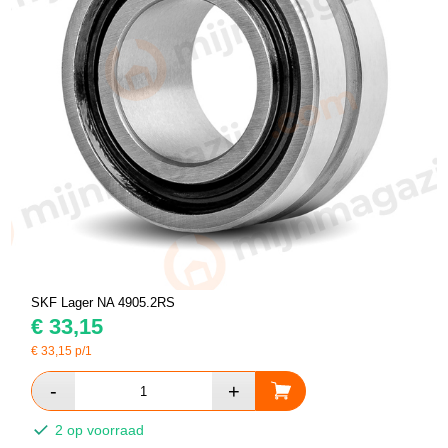
SKF Lager NA 4905.2RS
€
33,15
€
33,15
p/1
2 op voorraad