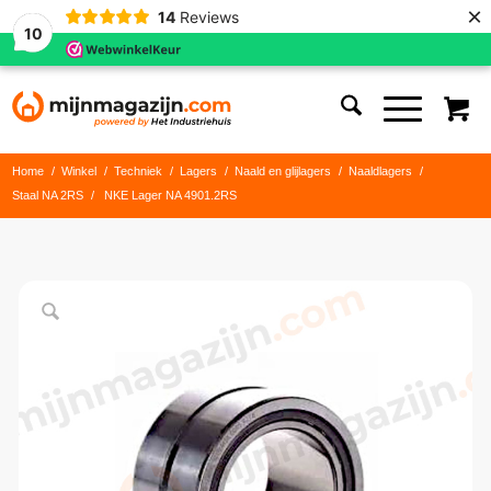
×
14
Reviews
10
Home
/
Winkel
/
Techniek
/
Lagers
/
Naald en glijlagers
/
Naaldlagers
/
Staal NA 2RS
/
NKE Lager NA 4901.2RS