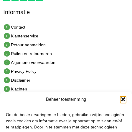
Informatie
Contact
Klantenservice
Retour aanmelden
Ruilen en retourneren
Algemene voorwaarden
Privacy Policy
Disclaimer
Klachten
Beheer toestemming
Contact
hetindustriehuis B.V.
Om de beste ervaringen te bieden, gebruiken wij technologieën
De Hoek 1 1601 MR Enkhuizen
zoals cookies om informatie over je apparaat op te slaan en/of
t.
0228 53 00 40
te raadplegen. Door in te stemmen met deze technologieën