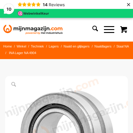
×
14
Reviews
10
Home
/
Winkel
/
Techniek
/
Lagers
/
Naald en glijlagers
/
Naaldlagers
/
Staal NA
/
INA Lager NA 4904