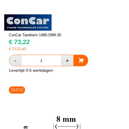
ConCar Tandriem 1480-S8M-30
€
73,22
€
73,22
p/1
Levertijd 3-5 werkdagen
314713