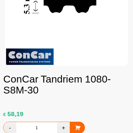
ConCar Tandriem 1080-
S8M-30
58,19
€