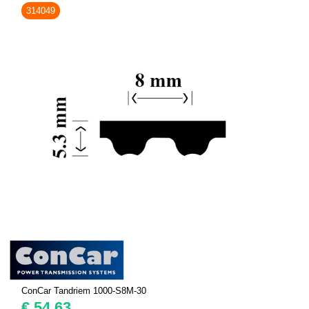
314049
ConCar Tandriem 1000-S8M-30
€
54,63