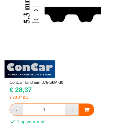
ConCar Tandriem 376-S8M-30
€
28,37
€
28,37
p/1
1 op voorraad