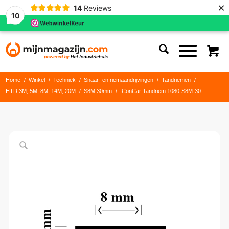
×
14
Reviews
10
Home
/
Winkel
/
Techniek
/
Snaar- en riemaandrijvingen
/
Tandriemen
/
HTD 3M, 5M, 8M, 14M, 20M
/
S8M 30mm
/
ConCar Tandriem 1080-S8M-30