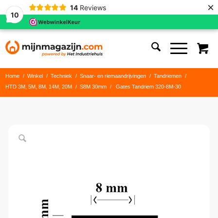
×
14
Reviews
10
Home
/
Winkel
/
Techniek
/
Snaar- en riemaandrijvingen
/
Tandriemen
/
HTD 3M, 5M, 8M, 14M, 20M
/
S8M 30mm
/
Gates Tandriem 320-8M-30