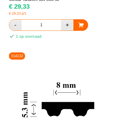
€
29,33
€
29,33
p/1
1 op voorraad
314132