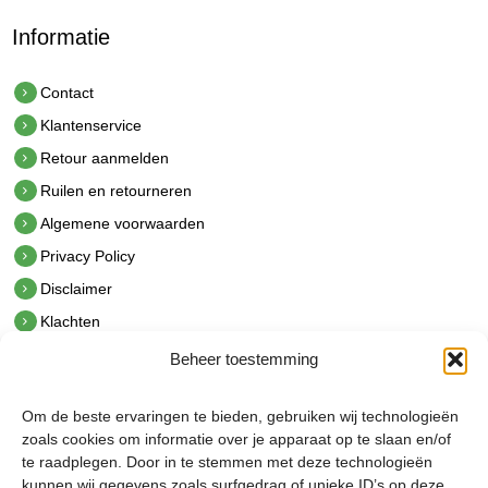
Informatie
Contact
Klantenservice
Retour aanmelden
Ruilen en retourneren
Algemene voorwaarden
Privacy Policy
Disclaimer
Klachten
Beheer toestemming
Contact
hetindustriehuis B.V.
Om de beste ervaringen te bieden, gebruiken wij technologieën
De Hoek 1 1601 MR Enkhuizen
zoals cookies om informatie over je apparaat op te slaan en/of
t.
0228 53 00 40
te raadplegen. Door in te stemmen met deze technologieën
e.
info@hetindustriehuis.com
kunnen wij gegevens zoals surfgedrag of unieke ID’s op deze