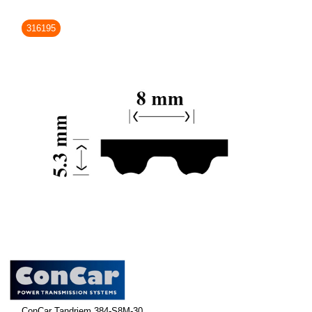
316195
ConCar Tandriem 384-S8M-30