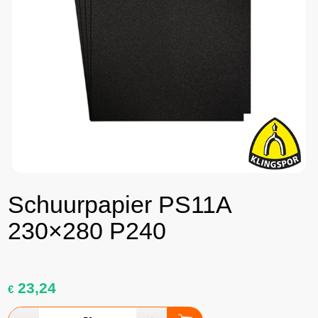
Schuurpapier PS11A
230×280 P240
23,24
€