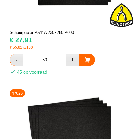
Schuurpapier PS11A 230×280 P600
€
27,91
€
55,81
p/100
45 op voorraad
47623