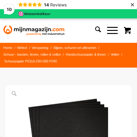
×
14
Reviews
10
Home
/
Winkel
/
Verspaning
/
Slijpen, schuren en afbramen
/
Schuur-: banden, linnen, rollen & vellen
/
Handschuurpapier & linnen
/
Vellen
/
Schuurpapier PS11A 230×280 P240