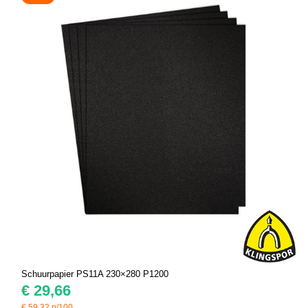
Schuurpapier PS11A 230×280 P1200
€
29,66
€
59,32
p/100