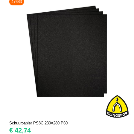
47683
Schuurpapier PS8C 230×280 P60
€
42,74