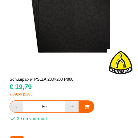
Schuurpapier PS11A 230×280 P800
€
19,79
€
39,59
p/100
39 op voorraad