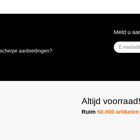
Meld u aan
E-
e scherpe aanbiedingen?
mailadres
(Vereist)
Altijd voorraad
Ruim
50.000 artikelen