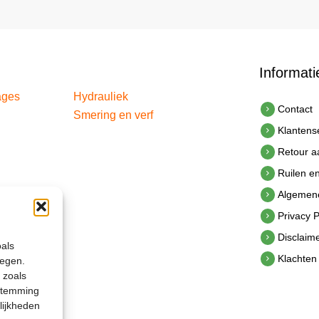
Informati
ages
Hydrauliek
Contact
Smering en verf
Klantens
Retour 
Ruilen e
Algemen
Privacy P
Disclaim
oals
Klachten
legen.
 zoals
estemming
lijkheden