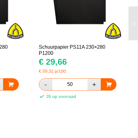
280
Schuurpapier PS11A 230×280
P1200
€
29,66
€
59,32
p/100
35 op voorraad