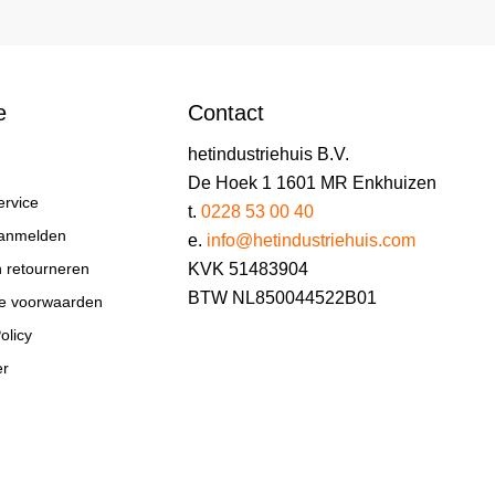
e
Contact
hetindustriehuis B.V.
De Hoek 1 1601 MR Enkhuizen
ervice
t.
0228 53 00 40
aanmelden
e.
info@hetindustriehuis.com
KVK 51483904
n retourneren
BTW NL850044522B01
e voorwaarden
olicy
er