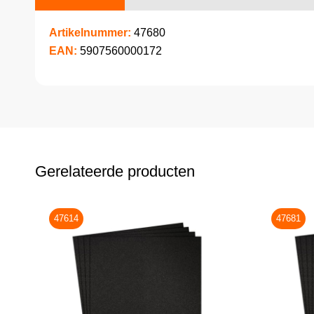
Artikelnummer:
47680
EAN:
5907560000172
Gerelateerde producten
47614
47681