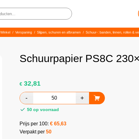
Winkel
/
Verspaning
/
Slijpen, schuren en afbramen
/
Schuur-: banden, linnen, rollen & ve
Schuurpapier PS8C 230
32,81
€
50 op voorraad
Prijs per 100:
€
65,63
Verpakt per
50