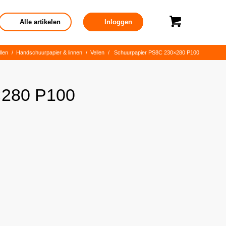
Alle artikelen
Inloggen
llen
/
Handschuurpapier & linnen
/
Vellen
/
Schuurpapier PS8C 230×280 P100
×280 P100