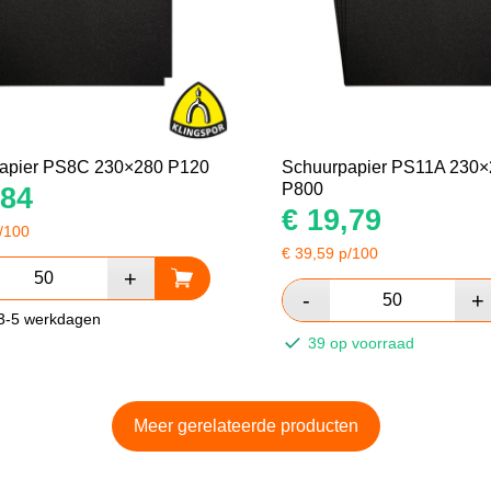
apier PS8C 230×280 P120
Schuurpapier PS11A 230×
P800
84
€
19,79
/100
€
39,59
p/100
 3-5 werkdagen
39 op voorraad
Meer gerelateerde producten