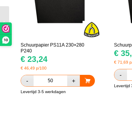
Schuurpapier PS11A
230×280 P800
10
Schuurpapier PS11A 230×280
Schuurp
P240
€
35,
€
23,24
€
71,69
p
€
46,49
p/100
Levertijd
Levertijd 3-5 werkdagen