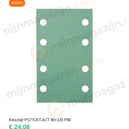
405382
Klitschijf PS77CKT-ACT 80×133 P80
€
24,08