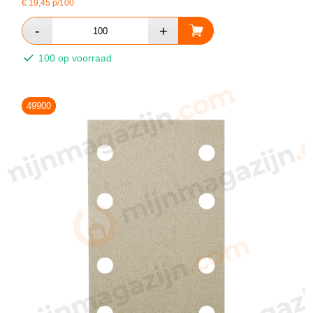
€
19,45
p/100
100 op voorraad
49900