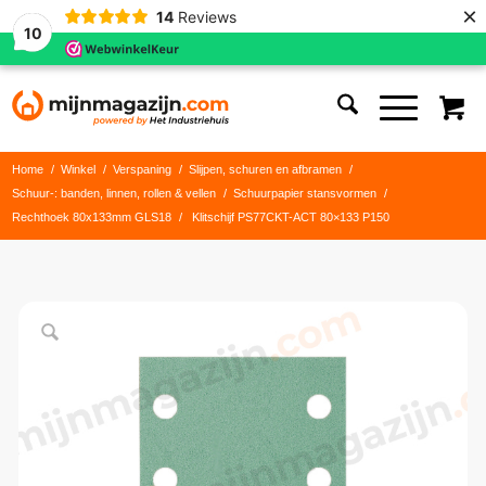
×
14
Reviews
10
Home
/
Winkel
/
Verspaning
/
Slijpen, schuren en afbramen
/
Schuur-: banden, linnen, rollen & vellen
/
Schuurpapier stansvormen
/
Rechthoek 80x133mm GLS18
/
Klitschijf PS77CKT-ACT 80×133 P150