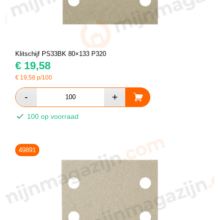
Klitschijf PS33BK 80×133 P320
€
19,58
€
19,58
p/100
100 op voorraad
49891