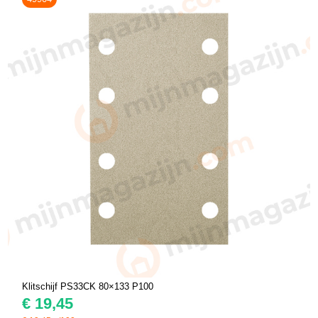
Klitschijf PS33CK 80×133 P100
€
19,45