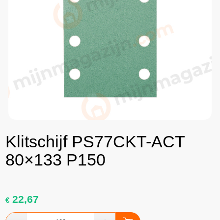
Klitschijf PS77CKT-ACT
80×133 P150
22,67
€