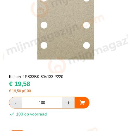
Klitschijf PS33BK 80×133 P220
€
19,58
€
19,58
p/100
100 op voorraad