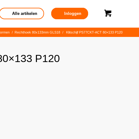
Alle artikelen
Inloggen
vormen
/
Rechthoek 80x133mm GLS18
/
Klitschijf PS77CKT-ACT 80×133 P120
 80×133 P120