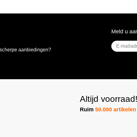
Meld u aan
E-
e scherpe aanbiedingen?
mailadres
(Vere
Altijd voorraad
Ruim
50.000 artikelen