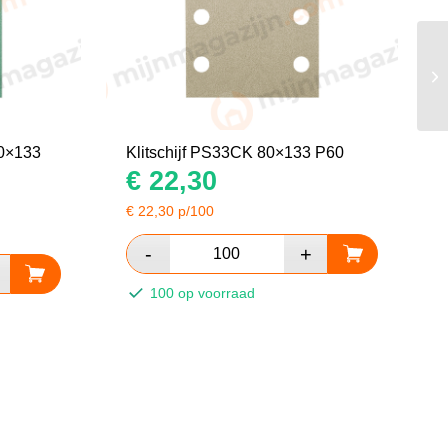
80×133
Klitschijf PS33CK 80×133 P60
€
22,30
€
22,30
p/100
100 op voorraad