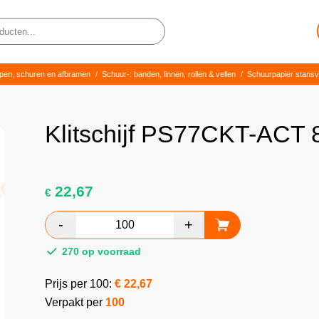
ijpen, schuren en afbramen
/
Schuur-: banden, linnen, rollen & vellen
/
Schuurpapier stans
Klitschijf PS77CKT-ACT
22,67
€
270 op voorraad
Prijs per 100:
€
22,67
Verpakt per
100