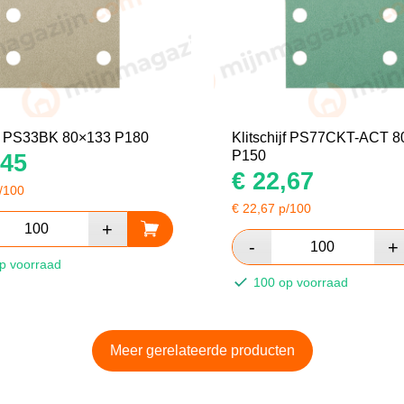
ijf PS33BK 80×133 P180
Klitschijf PS77CKT-ACT 
P150
45
€
22,67
/100
€
22,67
p/100
p voorraad
100 op voorraad
Meer gerelateerde producten