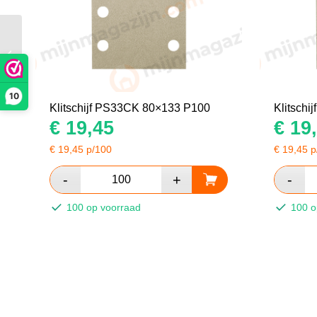
Klitschijf PS33CK
93×178 P100
10
Klitschijf PS33CK 80×133 P100
Klitsch
€
19,45
€
19,
€
19,45
p/100
€
19,45
p
100 op voorraad
100 o