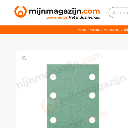
Home
/
Winkel
/
Verspaning
/
Sl