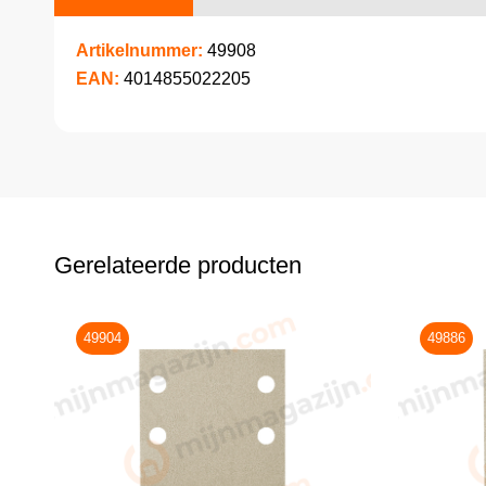
Artikelnummer:
49908
EAN:
4014855022205
Gerelateerde producten
49904
49886