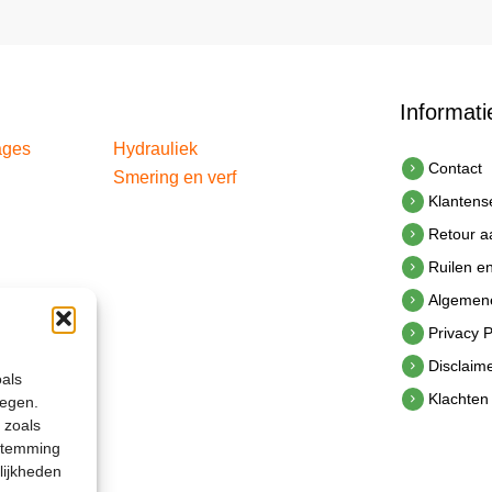
Informati
ages
Hydrauliek
Contact
Smering en verf
Klantens
Retour 
Ruilen e
Algemen
Privacy P
Disclaim
oals
Klachten
legen.
 zoals
estemming
lijkheden