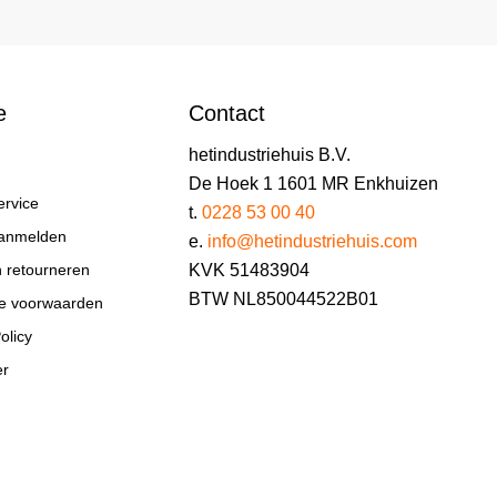
e
Contact
hetindustriehuis B.V.
De Hoek 1 1601 MR Enkhuizen
ervice
t.
0228 53 00 40
aanmelden
e.
info@hetindustriehuis.com
KVK 51483904
n retourneren
BTW NL850044522B01
e voorwaarden
olicy
er