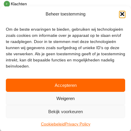
Klachten
Beheer toestemming
Contact
hetindustriehuis B.V.
Om de beste ervaringen te bieden, gebruiken wij technologieën
De Hoek 1 1601 MR Enkhuizen
zoals cookies om informatie over je apparaat op te slaan en/of
t.
0228 53 00 40
te raadplegen. Door in te stemmen met deze technologieën
e.
info@hetindustriehuis.com
kunnen wij gegevens zoals surfgedrag of unieke ID’s op deze
KVK 51483904
site verwerken. Als je geen toestemming geeft of je toestemming
BTW NL850044522B01
intrekt, kan dit bepaalde functies en mogelijkheden nadelig
beïnvloeden.
Accepteren
Weigeren
Bekijk voorkeuren
Mijnmagazijn.com © 2026 |
Cookie Policy
|
Admin
Cookiebeleid
Privacy Policy