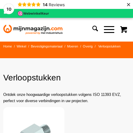
×
14
Reviews
10
Home
/
Winkel
/
Bevestigingsmateriaal
/
Moeren
/
Overig
/
Verloopstukken
Verloopstukken
Ontdek onze hoogwaardige verloopstukken volgens ISO 11393 EVZ,
perfect voor diverse verbindingen in uw projecten.